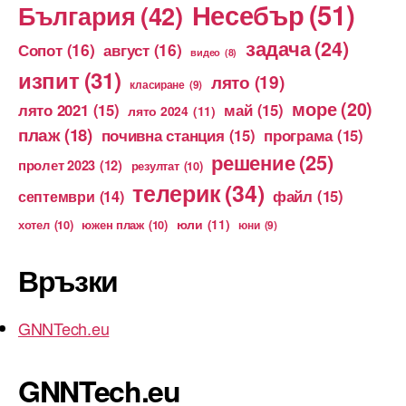
Несебър
(51)
България
(42)
задача
(24)
Сопот
(16)
август
(16)
видео
(8)
изпит
(31)
лято
(19)
класиране
(9)
море
(20)
лято 2021
(15)
май
(15)
лято 2024
(11)
плаж
(18)
почивна станция
(15)
програма
(15)
решение
(25)
пролет 2023
(12)
резултат
(10)
телерик
(34)
файл
(15)
септември
(14)
юли
(11)
хотел
(10)
южен плаж
(10)
юни
(9)
Връзки
GNNTech.eu
GNNTech.eu