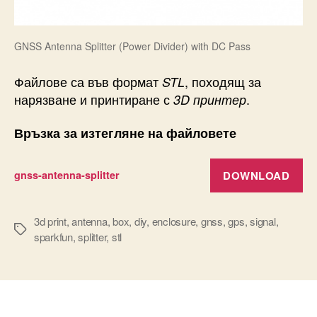
GNSS Antenna Splitter (Power Divider) with DC Pass
Файлове са във формат
, походящ за
STL
нарязване и принтиране с
.
3D принтер
Връзка за изтегляне на файловете
DOWNLOAD
gnss-antenna-splitter
3d print
,
antenna
,
box
,
diy
,
enclosure
,
gnss
,
gps
,
signal
,
Tags
sparkfun
,
splitter
,
stl