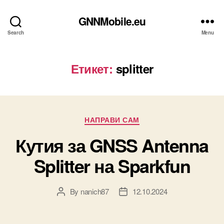
GNNMobile.eu
Search
Menu
Етикет:
splitter
Categories
НАПРАВИ САМ
Кутия за GNSS Antenna
Splitter на Sparkfun
By
nanich87
12.10.2024
Post
Post
author
date