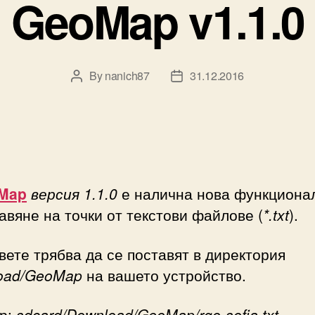
GeoMap v1.1.0
By
nanich87
31.12.2016
Post
Post
author
date
Map
версия 1.1.0
е налична нова функциона
авяне на точки от текстови файлове (
*.txt
).
ете трябва да се поставят в директория
oad/GeoMap
на вашето устройство.
р:
sdcard/Download/GeoMap/rgo-sofia.txt