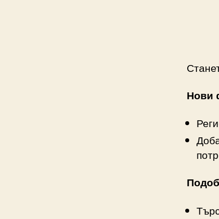
Стане
Нови 
Реги
Доба
потр
Подоб
Търс