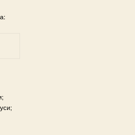
а:
и;
уси;