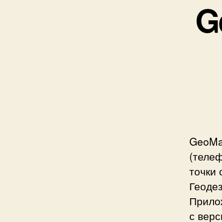
G
GeoMa
(телеф
точки 
Геоде
Прило
с верс