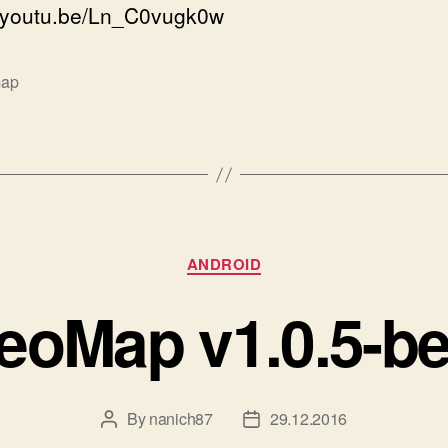
//youtu.be/Ln_C0vugk0w
ap
Categories
ANDROID
eoMap v1.0.5-be
By
nanich87
29.12.2016
Post
Post
author
date