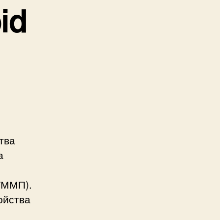
id
тва
а
ГММП).
ойства