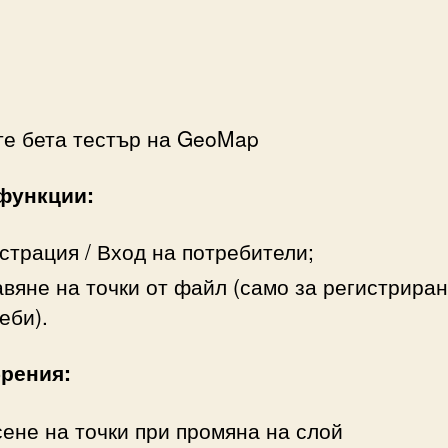
те бета тестър на GeoMap
функции:
страция / Вход на потребители;
вяне на точки от файл (само за регистрира
еби).
рения:
ене на точки при промяна на слой