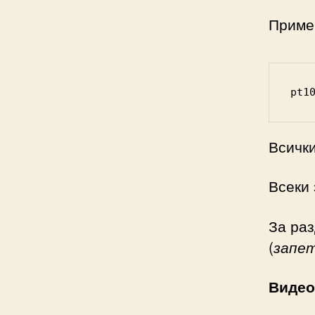
Пример
pt1
Всички
Всеки 
За раз
(
запе
Видео