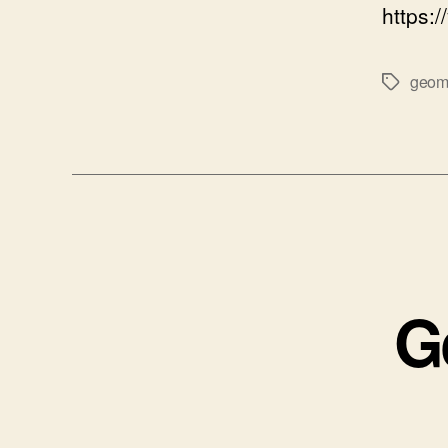
https:
geom
Tags
G