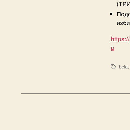
(ТР
Подо
изби
https:
p
beta
,
Tags