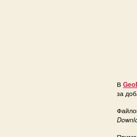
В
Geo
за доб
Файлов
Downl
Приме