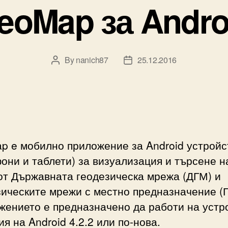
eoMap за Andro
By
nanich87
25.12.2016
Post
Post
author
date
p e мобилно приложение за Android устройс
они и таблети) за визуализация и търсене н
от Държавната геодезическа мрежа (ДГМ) и
зическите мрежи с местно предназначение (
жението е предназначено да работи на устр
ия на Android 4.2.2 или по-нова.