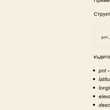
Структ
pnt
където
pnt
–
latit
long
elev
desc