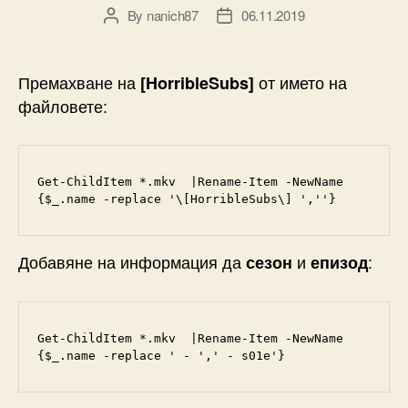
By
nanich87
06.11.2019
Post
Post
author
date
Премахване на
от името на
[HorribleSubs]
файловете:
Get-ChildItem *.mkv  |Rename-Item -NewName 
{$_.name -replace '\[HorribleSubs\] ',''} 
Добавяне на информация да
и
:
сезон
епизод
Get-ChildItem *.mkv  |Rename-Item -NewName 
{$_.name -replace ' - ',' - s01e'} 