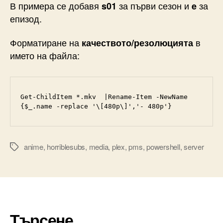
В примера се добавя
за първи сезон и
за
s01
e
епизод.
Форматиране на
в
качеството/резолюцията
името на файла:
Get-ChildItem *.mkv  |Rename-Item -NewName 
{$_.name -replace '\[480p\]','- 480p'}
anime
,
horriblesubs
,
media
,
plex
,
pms
,
powershell
,
server
Tags
Търсене