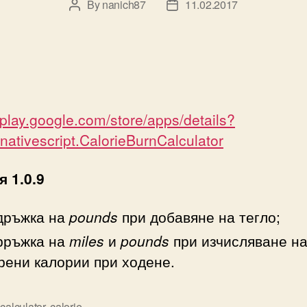
By
nanich87
11.02.2017
Post
Post
author
date
//play.google.com/store/apps/details?
.nativescript.CalorieBurnCalculator
 1.0.9
дръжка на
pounds
при добавяне на тегло;
рръжка на
miles
и
pounds
при изчисляване н
рени калории при ходене.
,
calculator
,
calorie