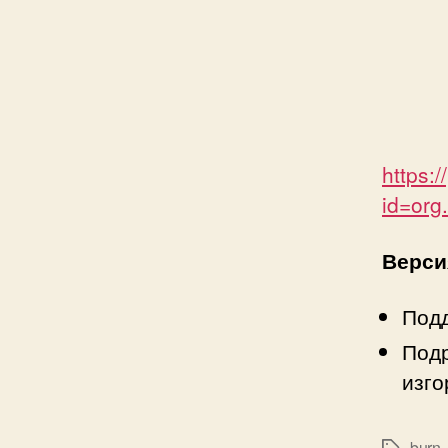
https:
id=org
Версия
Под
Под
изго
burn