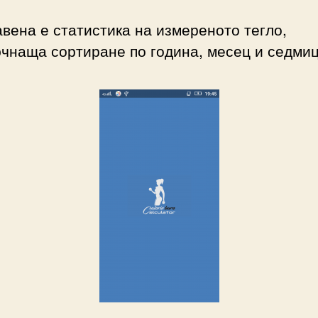
вена е статистика на измереното тегло,
чнаща сортиране по година, месец и седмиц