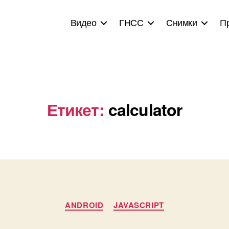
Видео
ГНСС
Снимки
П
Етикет:
calculator
Categories
ANDROID
JAVASCRIPT