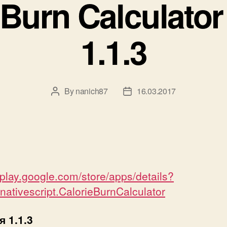
 Burn Calculato
1.1.3
By
nanich87
16.03.2017
Post
Post
author
date
//play.google.com/store/apps/details?
.nativescript.CalorieBurnCalculator
 1.1.3