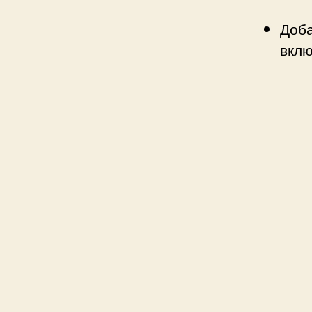
Доба
вклю