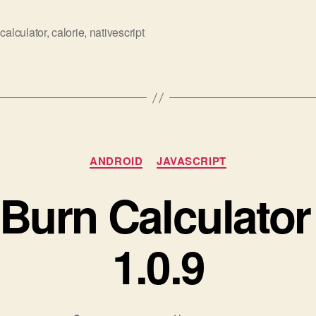
,
calculator
,
calorie
,
nativescript
Categories
ANDROID
JAVASCRIPT
 Burn Calculato
1.0.9