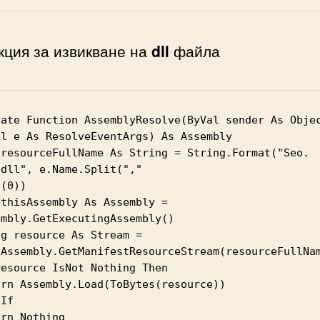
кция за извикване на
dll
файла
vate Function AssemblyResolve(ByVal sender As Objec
al e As ResolveEventArgs) As Assembly

 resourceFullName As String = String.Format("Seo.
dll", e.Name.Split(","

thisAssembly As Assembly = 
mbly.GetExecutingAssembly()

g resource As Stream = 
sAssembly.GetManifestResourceStream(resourceFullNam
esource IsNot Nothing Then

urn Assembly.Load(ToBytes(resource))

If

rn Nothing
