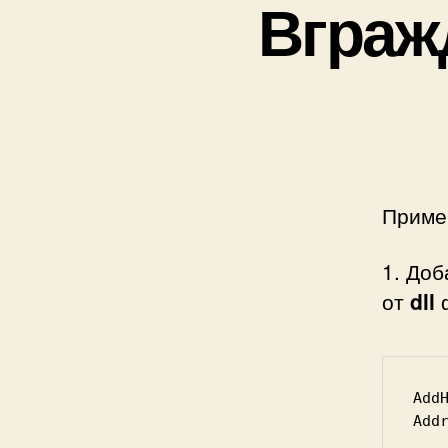
Вгражд
Приме
1. До
от
dll
Add
Add