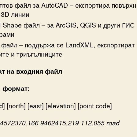
птов файл за AutoCAD – експортира повърх
 3D линии
 Shape файл – за ArcGIS, QGIS и други ГИС
грами
файл – поддържа се LandXML, експортират 
ите и триъгълниците
т на входния файл
н
формат:
d]
[north]
[east]
[elevation]
[point
code]
4572370.166
9462415.219
112.055
road