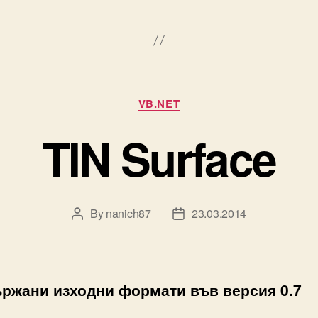
Categories
VB.NET
TIN Surface
By
nanich87
23.03.2014
Post
Post
author
date
ржани изходни формати във версия 0.7