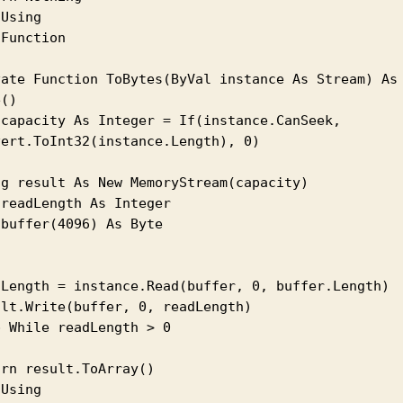
Using

Function

vate Function ToBytes(ByVal instance As Stream) As 
()

 capacity As Integer = If(instance.CanSeek, 
vert.ToInt32(instance.Length), 0)

ng result As New MemoryStream(capacity)

readLength As Integer

buffer(4096) As Byte

dLength = instance.Read(buffer, 0, buffer.Length)

lt.Write(buffer, 0, readLength)

 While readLength > 0

rn result.ToArray()

Using
