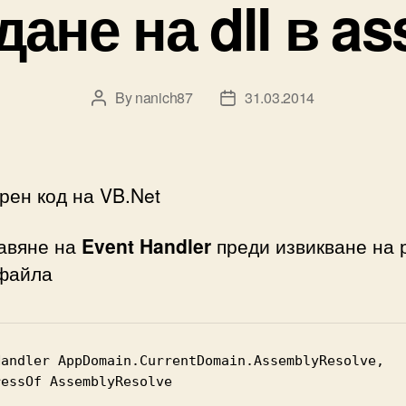
ане на dll в a
By
nanich87
31.03.2014
Post
Post
author
date
рен код на VB.Net
бавяне на
Event Handler
преди извикване на 
файла
Handler AppDomain.CurrentDomain.AssemblyResolve, 
ressOf AssemblyResolve