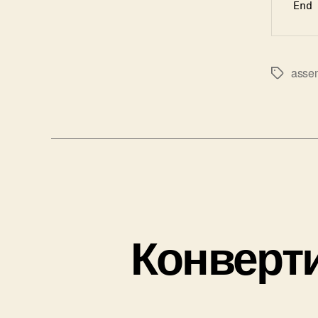
End
asse
Tags
Конверт