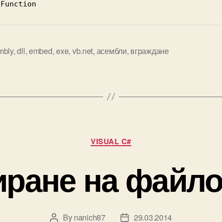
 Function
mbly
,
dll
,
embed
,
exe
,
vb.net
,
асембли
,
вграждане
Categories
VISUAL C#
иране на файло
By
nanich87
29.03.2014
Post
Post