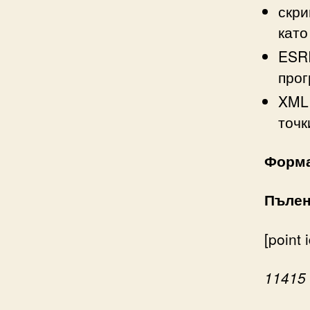
скри
като
ESRI
про
XML 
точк
Форма
Пъле
[point
i
11415