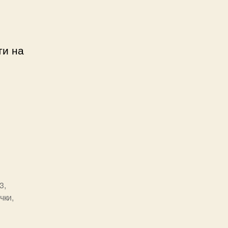
ти на
3
,
чки
,