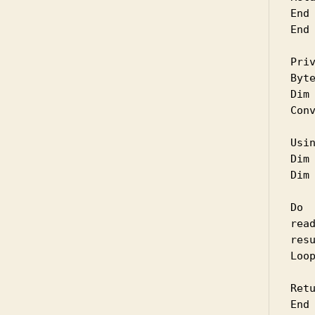
End 
End 
Pri
Byte
Dim
Con
Usi
Dim 
Dim 
Do

rea
resu
Loop
Retu
End 