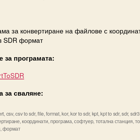
author
date
ма за конвертиране на файлове с координа
 в SDR формат
е за програмата:
rtToSDR
а за сваляне:
rt
,
csv
,
csv to sdr
,
file
,
format
,
kor
,
kor to sdr
,
kpt
,
kpt to sdr
,
sdr
,
sdr3
ертиране
,
координати
,
програма
,
софтуер
,
тотална станция
,
то
л
,
формат