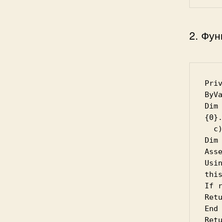
2. Фун
Pri
ByV
Dim
{0}.
  c)(0))

Dim 
Asse
Usin
thi
If r
Ret
End 
Retu