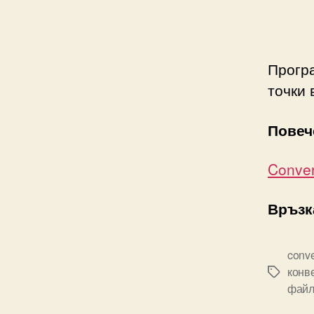
Програ
точки
Повеч
Conve
Връзк
conve
конв
Tags
фай