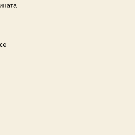
нината
се