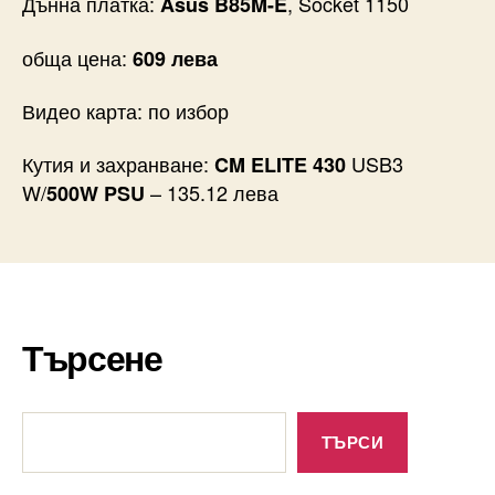
Дънна платка:
, Socket 1150
Asus B85M-E
обща цена:
609 лева
Видео карта: по избор
Кутия и захранване:
USB3
CM ELITE 430
W/
– 135.12 лева
500W PSU
Търсене
Търсене
ТЪРСИ