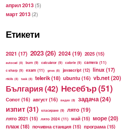
(5)
април 2013
(2)
март 2013
Етикети
2023
(26)
2024
(19)
2021
(17)
2025
(15)
camera
(11)
burn
(9)
calculator
(9)
calorie
(9)
autocad
(8)
linux
(17)
exam
(11)
javascript
(12)
c sharp
(9)
gnss
(8)
vb.net
(20)
telerik
(18)
ubuntu
(16)
rtklib
(8)
task
(8)
Несебър
(51)
България
(42)
задача
(24)
Сопот
(16)
август
(16)
видео
(8)
изпит
(31)
лято
(19)
класиране
(9)
море
(20)
лято 2021
(15)
май
(15)
лято 2024
(11)
плаж
(18)
почивна станция
(15)
програма
(15)