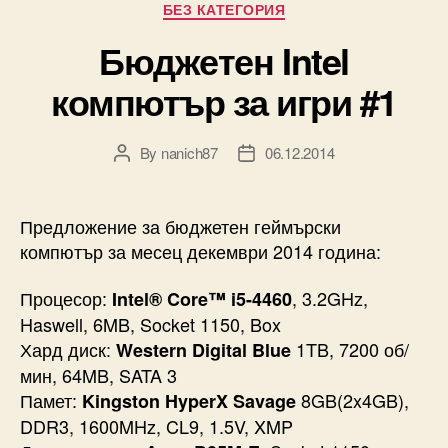
Categories
БЕЗ КАТЕГОРИЯ
Бюджетен Intel
компютър за игри #1
By
nanich87
06.12.2014
Post
Post
author
date
Предложение за бюджетен геймърски
компютър за месец декември 2014 година:
Процесор:
, 3.2GHz,
Intel® Core™ i5-4460
Haswell, 6MB, Socket 1150, Box
Хард диск:
1TB, 7200 об/
Western Digital Blue
мин, 64MB, SATA 3
Памет:
8GB(2x4GB),
Kingston HyperX Savage
DDR3, 1600MHz, CL9, 1.5V, XMP