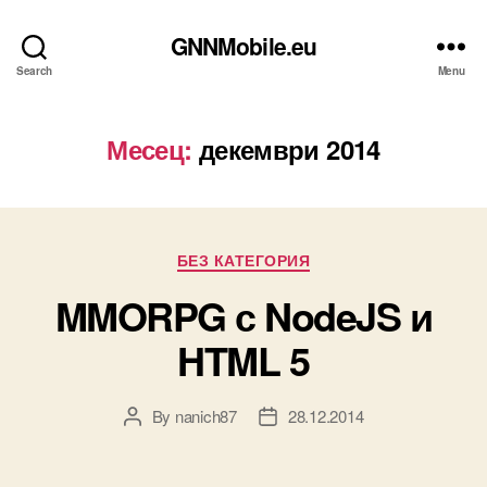
GNNMobile.eu
Search
Menu
Месец:
декември 2014
Categories
БЕЗ КАТЕГОРИЯ
MMORPG с NodeJS и
HTML 5
By
nanich87
28.12.2014
Post
Post
author
date