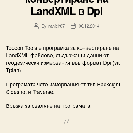
LandXML в Dpi
By
nanich87
06.12.2014
Post
Post
author
date
Topcon Tools е програмка за конвертиране на
LandXML файлове, съдържащи данни от
геодезически измервания във формат Dpi (за
Tplan).
Програмата чете измервания от тип Backsight,
Sideshot и Traverse.
Връзка за сваляне на програмата: