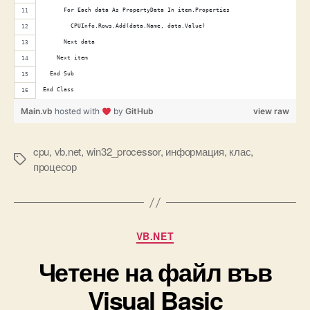
      For Each data As PropertyData In item.Properties
        CPUInfo.Rows.Add(data.Name, data.Value)
      Next data
    Next item
  End Sub
End Class
Main.vb
hosted with
by
GitHub
view raw
cpu
,
vb.net
,
win32_processor
,
информация
,
клас
,
Tags
процесор
Categories
VB.NET
Четене на файл във
Visual Basic