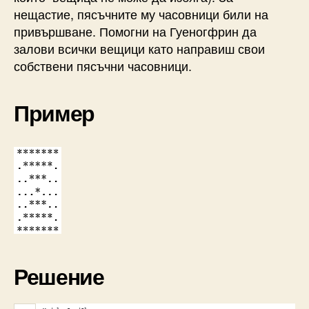
нещастие, пясъчните му часовници били на
привършване. Помогни на Гуеногфрин да
залови всички вещици като направиш свои
собствени пясъчни часовници.
Пример
Решение