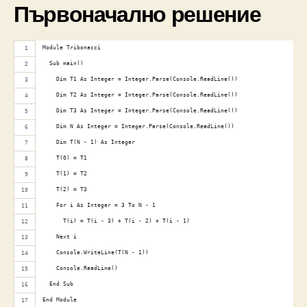
Първоначално решение
Module Tribonacci
  Sub main()
    Dim T1 As Integer = Integer.Parse(Console.ReadLine())
    Dim T2 As Integer = Integer.Parse(Console.ReadLine())
    Dim T3 As Integer = Integer.Parse(Console.ReadLine())
    Dim N As Integer = Integer.Parse(Console.ReadLine())
    Dim T(N - 1) As Integer
    T(0) = T1
    T(1) = T2
    T(2) = T3
    For i As Integer = 3 To N - 1
      T(i) = T(i - 3) + T(i - 2) + T(i - 1)
    Next i
    Console.WriteLine(T(N - 1))
    Console.ReadLine()
  End Sub
End Module