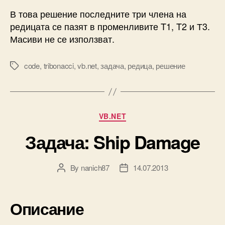
В това решение последните три члена на
редицата се пазят в променливите T1, T2 и Т3.
Масиви не се използват.
code
,
tribonacci
,
vb.net
,
задача
,
редица
,
решение
Tags
Categories
VB.NET
Задача: Ship Damage
By
nanich87
14.07.2013
Post
Post
author
date
Описание