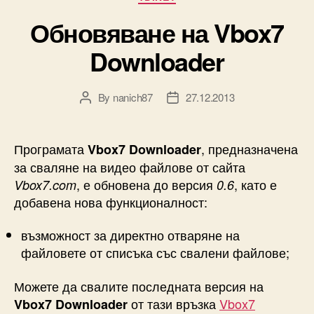
Обновяване на Vbox7
Downloader
By
nanich87
27.12.2013
Post
Post
author
date
Програмата
, предназначена
Vbox7 Downloader
за сваляне на видео файлове от сайта
, е обновена до версия
, като е
Vbox7.com
0.6
добавена нова функционалност:
възможност за директно отваряне на
файловете от списъка със свалени файлове;
Можете да свалите последната версия на
от тази връзка
Vbox7
Vbox7 Downloader