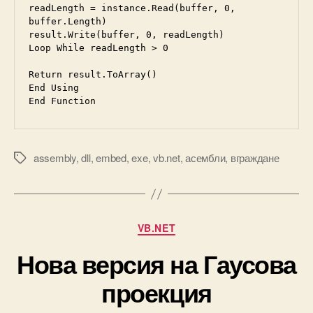
readLength = instance.Read(buffer, 0, 
buffer.Length)

result.Write(buffer, 0, readLength)

Loop While readLength > 0

Return result.ToArray()

End Using

End Function
assembly
,
dll
,
embed
,
exe
,
vb.net
,
асембли
,
вграждане
Tags
Categories
VB.NET
Нова версия на Гаусова
проекция