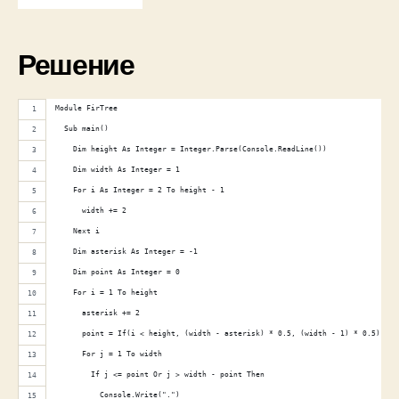
Решение
Module FirTree
  Sub main()
    Dim height As Integer = Integer.Parse(Console.ReadLine())
    Dim width As Integer = 1
    For i As Integer = 2 To height - 1
      width += 2
    Next i
    Dim asterisk As Integer = -1
    Dim point As Integer = 0
    For i = 1 To height
      asterisk += 2
      point = If(i < height, (width - asterisk) * 0.5, (width - 1) * 0.5) 
      For j = 1 To width 
        If j <= point Or j > width - point Then
          Console.Write(".")