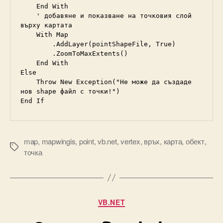
    End With

    ' добавяне и показване на точковия слой 
върху картата

    With Map

        .AddLayer(pointShapeFile, True)

        .ZoomToMaxExtents()

    End With

Else

    Throw New Exception("Не може да създаде 
нов shape файл с точки!")

End If
map
,
mapwingis
,
point
,
vb.net
,
vertex
,
връх
,
карта
,
обект
,
Tags
точка
Categories
VB.NET