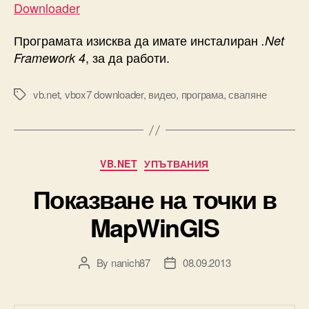
Downloader
Програмата изисква да имате инсталиран
.Net
, за да работи.
Framework 4
vb.net
,
vbox7 downloader
,
видео
,
програма
,
сваляне
Tags
Categories
VB.NET
УПЪТВАНИЯ
Показване на точки в
MapWinGIS
By
nanich87
08.09.2013
Post
Post
author
date