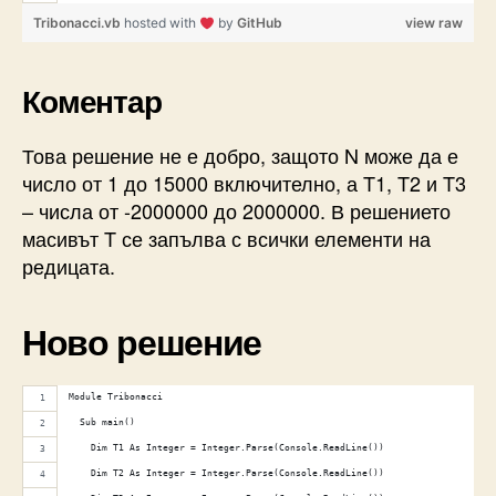
Tribonacci.vb
hosted with
by
GitHub
view raw
Коментар
Това решение не е добро, защото N може да е
число от 1 до 15000 включително, а T1, T2 и T3
– числа от -2000000 до 2000000. В решението
масивът T се запълва с всички елементи на
редицата.
Ново решение
Module Tribonacci
  Sub main()
    Dim T1 As Integer = Integer.Parse(Console.ReadLine())
    Dim T2 As Integer = Integer.Parse(Console.ReadLine())