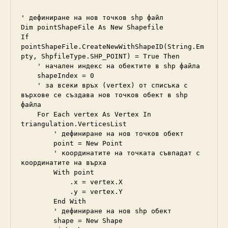
' дефиниране на нов точков shp файл

Dim pointShapeFile As New Shapefile

If 
pointShapeFile.CreateNewWithShapeID(String.Em
pty, ShpfileType.SHP_POINT) = True Then

    ' начален индекс на обектите в shp файла

    shapeIndex = 0

    ' за всеки връх (vertex) от списъка с 
върхове се създава нов точков обект в shp 
файла

    For Each vertex As Vertex In 
triangulation.VerticesList

        ' дефиниране на нов точков обект

        point = New Point

        ' координатите на точката съвпадат с 
координатите на върха

        With point

            .x = vertex.X

            .y = vertex.Y

        End With

        ' дефиниране на нов shp обект

        shape = New Shape
