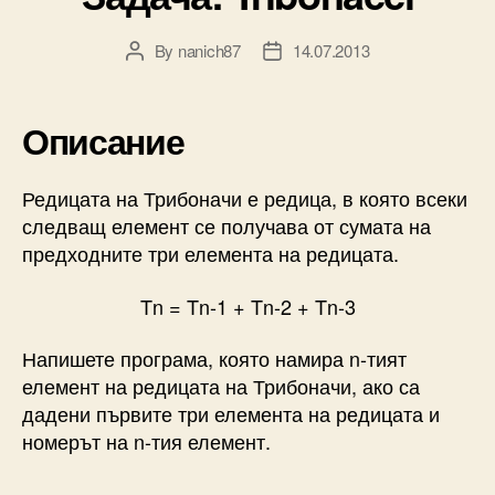
By
nanich87
14.07.2013
Post
Post
author
date
Описание
Редицата на Трибоначи е редица, в която всеки
следващ елемент се получава от сумата на
предходните три елемента на редицата.
Tn = Tn-1 + Tn-2 + Tn-3
Напишете програма, която намира n-тият
елемент на редицата на Трибоначи, ако са
дадени първите три елемента на редицата и
номерът на n-тия елемент.