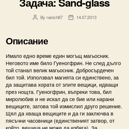
Задача: Sand-glass
By
nanich87
14.07.2013
Post
Post
author
date
Описание
Имало едно време един могъщ магьосник.
Неговото име било Гуеногфрин. Не след дълго
той станал велик магьосник. Добросърдечен
бил той. Използвал магията си единствено, за
да защитава хората от злите вещици, идващи
през нощта. Гуеногфрин, въпреки това, бил
миролюбив и не искал да се бие или нарани
вещиците, затова той измислил друго решение.
Щял да хваща вещиците и да ги заключва в
пясъчни часовници (единственият затвор, от
който вещица не може да избяга). За