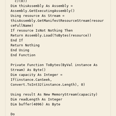
  c)(0))

Dim thisAssembly As Assembly = 
Assembly.GetExecutingAssembly()

Using resource As Stream = 
thisAssembly.GetManifestResourceStream(resour
ceFullName)

If resource IsNot Nothing Then

Return Assembly.Load(ToBytes(resource))

End If

Return Nothing

End Using

End Function

Private Function ToBytes(ByVal instance As 
Stream) As Byte()

Dim capacity As Integer = 
If(instance.CanSeek, 
Convert.ToInt32(instance.Length), 0)

Using result As New MemoryStream(capacity)

Dim readLength As Integer

Dim buffer(4096) As Byte

Do
