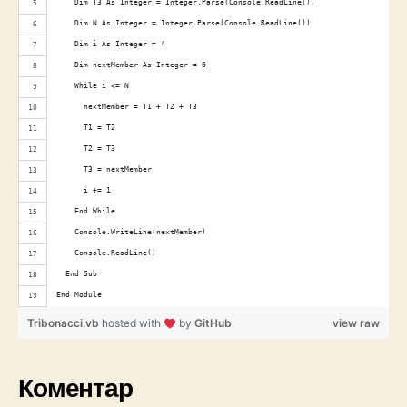
    Dim T3 As Integer = Integer.Parse(Console.ReadLine())
    Dim N As Integer = Integer.Parse(Console.ReadLine())
    Dim i As Integer = 4
    Dim nextMember As Integer = 0
    While i <= N             
      nextMember = T1 + T2 + T3             
      T1 = T2             
      T2 = T3             
      T3 = nextMember             
      i += 1         
    End While         
    Console.WriteLine(nextMember)         
    Console.ReadLine()     
  End Sub 
End Module
Tribonacci.vb
hosted with
by
GitHub
view raw
Коментар