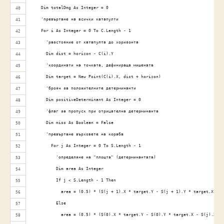
    Dim totalDmg As Integer = 0
    'превъртане на всички катапулти
    For i As Integer = 0 To C.Length - 1
      'разстояние от катапулта до хоризонта
      Dim dist = horizon - C(i).Y
      'координати на точката, дефинираща мишената
      Dim target = New Point(C(i).X, dist + horizon)
      'брояч за положителните детерминанти
      Dim positiveDeterminant As Integer = 0
      'флаг за пропуск при отрицателна детерминанта
      Dim miss As Boolean = False
      'превъртане върховете на кораба
        For j As Integer = 0 To S.Length - 1
          'определяне на "площта" (детерминантата)
          Dim area As Integer
          If j < S.Length - 1 Then 
            area = (0.5) * (S(j + 1).X * target.Y - S(j + 1).Y * target.X - S
          Else 
            area = (0.5) * (S(0).X * target.Y - S(0).Y * target.X - S(j).X * 