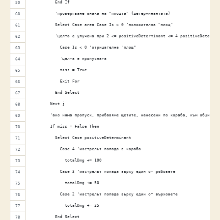
          End If 
          'проверяване знака на "площта" (детерминантата) 
          Select Case area Case Is > 0 'положителна "площ"
          'целта е улучена при 2 <= positiveDeterminant <= 4 positiveDetermin
            Case Is < 0 'отрицателна "площ" 
            'целта е пропусната 
            miss = True 
            Exit For 
          End Select 
        Next j 
        'ако няма пропуск, прибавяме щетите, нанесени по кораба, към общите щ
        If miss = False Then 
          Select Case positiveDeterminant 
            Case 4 'изстрелът попада в кораба 
              totalDmg += 100 
            Case 3 'изстрелът попада върху един от ръбовете 
              totalDmg += 50 
            Case 2 'изстрелът попада върху един от върховете 
              totalDmg += 25 
          End Select 