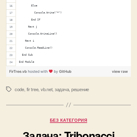
        Else
          Console.Write("*")
        End If
      Next j
      Console.WriteLine()
    Next i
    Console.ReadLine()
  End Sub
End Module
FirTree.vb
hosted with
by
GitHub
view raw
code
,
fir tree
,
vb.net
,
задача
,
решение
Tags
Categories
БЕЗ КАТЕГОРИЯ
Задача: Tribonacci