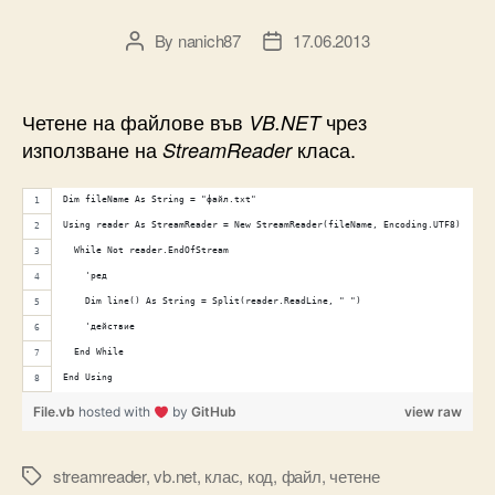
By
nanich87
17.06.2013
Post
Post
author
date
Четене на файлове във
чрез
VB.NET
използване на
класа.
StreamReader
Dim fileName As String = "файл.txt"
Using reader As StreamReader = New StreamReader(fileName, Encoding.UTF8)
  While Not reader.EndOfStream
    'ред
    Dim line() As String = Split(reader.ReadLine, " ")
    'действие
  End While
End Using
File.vb
hosted with
by
GitHub
view raw
streamreader
,
vb.net
,
клас
,
код
,
файл
,
четене
Tags