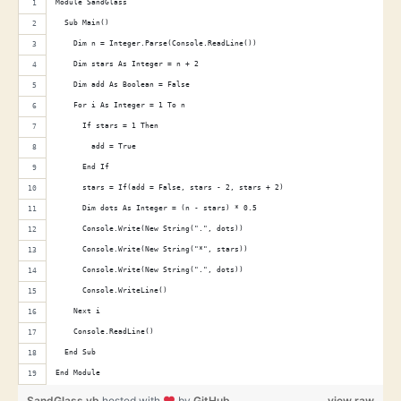
Module SandGlass
  Sub Main()
    Dim n = Integer.Parse(Console.ReadLine())
    Dim stars As Integer = n + 2
    Dim add As Boolean = False
    For i As Integer = 1 To n
      If stars = 1 Then
        add = True
      End If
      stars = If(add = False, stars - 2, stars + 2)
      Dim dots As Integer = (n - stars) * 0.5
      Console.Write(New String(".", dots))
      Console.Write(New String("*", stars))
      Console.Write(New String(".", dots))
      Console.WriteLine()
    Next i
    Console.ReadLine()
  End Sub
End Module
SandGlass.vb
hosted with
by
GitHub
view raw