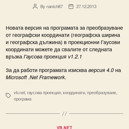
By
nanich87
27.12.2013
Post
Post
author
date
Новата версия на програмата за преобразуване
от географски координати (географска ширина
и географска дължина) в проекционни Гаусови
координати можете да свалите от следната
връзка
Гаусова проекция v1.2.1
За да работи програмата изисква
на
версия 4.0
.
Microsoft .Net Framework
vb.net
,
гаусова проекция
,
координати
,
преобразуване
,
Tags
програма
Categories
VB.NET