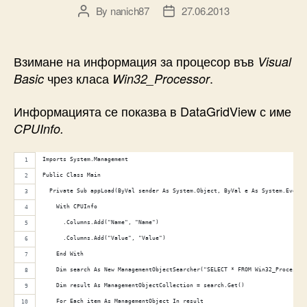
By
nanich87
27.06.2013
Post
Post
author
date
Взимане на информация за процесор във
Visual
чрез класа
.
Basic
Win32_Processor
Информацията се показва в DataGridView с име
CPUInfo.
Imports System.Management
Public Class Main
  Private Sub appLoad(ByVal sender As System.Object, ByVal e As System.EventA
    With CPUInfo
      .Columns.Add("Name", "Name")
      .Columns.Add("Value", "Value")
    End With
    Dim search As New ManagementObjectSearcher("SELECT * FROM Win32_Processor
    Dim result As ManagementObjectCollection = search.Get()
    For Each item As ManagementObject In result