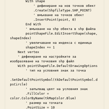
        With shape

            ' дефиниране на нов точков обект

            .Create(ShpfileType.SHP_POINT)

            ' вмъкване на точков обект

            .InsertPoint(point, 0)

        End With

        ' вмъкване на shp обекта в shp файла

        pointShapeFile.EditInsertShape(shape, 
shapeIndex)

        ' увеличаване на индекса с единица

        shapeIndex += 1

    Next vertex

    ' дефиниране на настройките за 
изобразяване на точковия shp файл

    With pointShapeFile.DefaultDrawingOptions

        ' тип на условния знак за точка

.SetDefaultPointSymbol(tkDefaultPointSymbol.d
psCircle)

        ' запълващ цвят на условния знак

        .FillColor = 
color.ColorByName(tkMapColor.Blue)

        ' размер на точката

        .PointSize = 10
