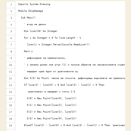
Imports System.Drawing
Module ShipDamage
  Sub Main()
    ' вход на данни
    Dim line(10) As Integer
    For i As Integer = 0 To line.Length - 1
      line(i) = Integer.Parse(Console.ReadLine())
    Next i
    ' дефиниране на правоъгълник,
    ' с начало долен ляв ъгъл (1) и посока обратна на часовниковата стрелка,
    ' зададен чрез един от диагоналите му
    Dim S(3) As Point 'масив за точките, дефиниращи върховете на правоъгълник
    If line(2) - line(0) > 0 And line(3) - line(1) > 0 Then
      'диагоналът е зададен с точки 1-3
      S(0) = New Point(line(0), line(1))
      S(1) = New Point(line(2), line(1))
      S(2) = New Point(line(2), line(3))
      S(3) = New Point(line(0), line(3))
    ElseIf line(2) - line(0) > 0 And line(3) - line(1) < 0 Then 'диагоналът е