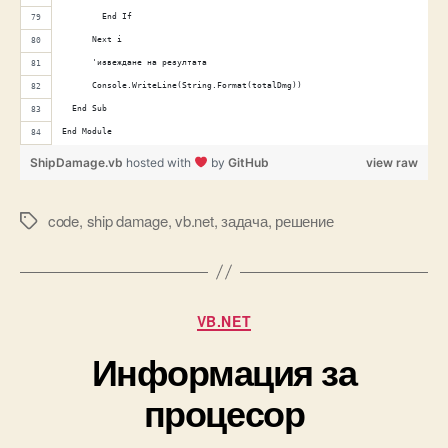
        End If 
      Next i 
      'извеждане на резултата 
      Console.WriteLine(String.Format(totalDmg)) 
  End Sub 
End Module
ShipDamage.vb
hosted with
by
GitHub
view raw
code
,
ship damage
,
vb.net
,
задача
,
решение
Tags
Categories
VB.NET
Информация за
процесор