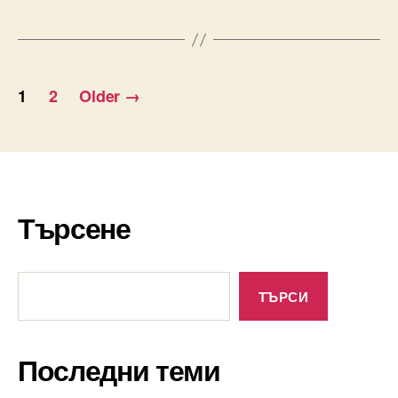
Разделяне
1
2
Older
→
на
публикациите
на
Търсене
страници
Търсене
ТЪРСИ
Последни теми