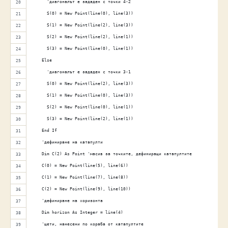
      'диагоналът е зададен с точки 4-2
      S(0) = New Point(line(0), line(3))
      S(1) = New Point(line(2), line(3))
      S(2) = New Point(line(2), line(1))
      S(3) = New Point(line(0), line(1))
    Else
      'диагоналът е зададен с точки 3-1
      S(0) = New Point(line(2), line(3))
      S(1) = New Point(line(0), line(3))
      S(2) = New Point(line(0), line(1))
      S(3) = New Point(line(2), line(1))
    End If
    'дефиниране на катапулти
    Dim C(2) As Point 'масив за точките, дефиниращи катапултите
    C(0) = New Point(line(5), line(6))
    C(1) = New Point(line(7), line(8))
    C(2) = New Point(line(9), line(10))
    'дефиниране на хоризонта
    Dim horizon As Integer = line(4)
    'щети, нанесени по кораба от катапултите