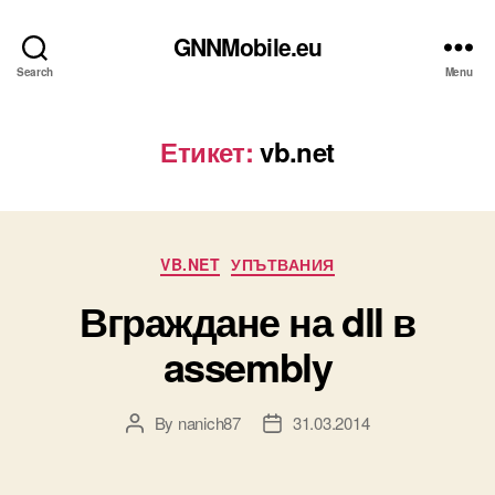
GNNMobile.eu
Search
Menu
Етикет:
vb.net
Categories
VB.NET
УПЪТВАНИЯ
Вграждане на dll в
assembly
By
nanich87
31.03.2014
Post
Post
author
date