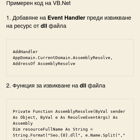
Примерен код на VB.Net
1. Добавяне на
преди извикване
Event Handler
на ресурс от
файла
dll
AddHandler 
AppDomain.CurrentDomain.AssemblyResolve, 
AddressOf AssemblyResolve
2. Функция за извикване на
файла
dll
Private Function AssemblyResolve(ByVal sender 
As Object, ByVal e As ResolveEventArgs) As 
Assembly

Dim resourceFullName As String = 
String.Format("Seo.{0}.dll", e.Name.Split(","
