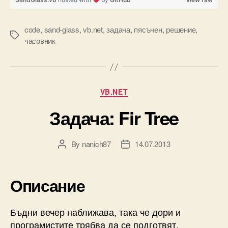
code
,
sand-glass
,
vb.net
,
задача
,
пясъчен
,
решение
,
Tags
часовник
Categories
VB.NET
Задача: Fir Tree
By
nanich87
14.07.2013
Post
Post
author
date
Описание
Бъдни вечер наближава, така че дори и
програмистите трябва да се подготвят.