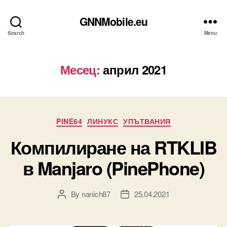
GNNMobile.eu
Search
Menu
Месец:
април 2021
Categories
PINE64
ЛИНУКС
УПЪТВАНИЯ
Компилиране на RTKLIB
в Manjaro (PinePhone)
By
nanich87
25.04.2021
Post
Post
author
date