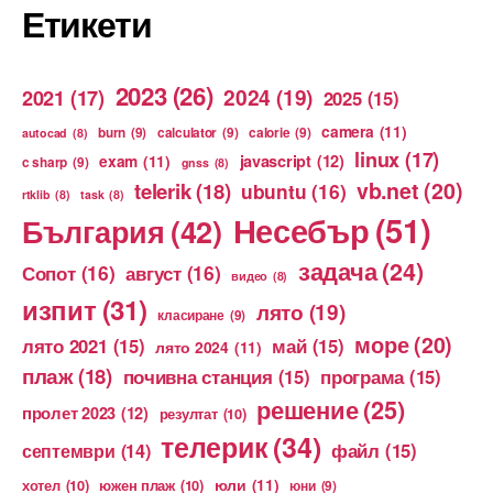
Етикети
2023
(26)
2024
(19)
2021
(17)
2025
(15)
camera
(11)
burn
(9)
calculator
(9)
calorie
(9)
autocad
(8)
linux
(17)
exam
(11)
javascript
(12)
c sharp
(9)
gnss
(8)
vb.net
(20)
telerik
(18)
ubuntu
(16)
rtklib
(8)
task
(8)
Несебър
(51)
България
(42)
задача
(24)
Сопот
(16)
август
(16)
видео
(8)
изпит
(31)
лято
(19)
класиране
(9)
море
(20)
лято 2021
(15)
май
(15)
лято 2024
(11)
плаж
(18)
почивна станция
(15)
програма
(15)
решение
(25)
пролет 2023
(12)
резултат
(10)
телерик
(34)
файл
(15)
септември
(14)
юли
(11)
хотел
(10)
южен плаж
(10)
юни
(9)