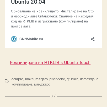
Компилиране на RTKLIB в Ubuntu Touch
compile
,
make
,
manjaro
,
pinephone
,
qt
,
rtklib
,
изграждане
,
Tags
компилиране
,
манджаро