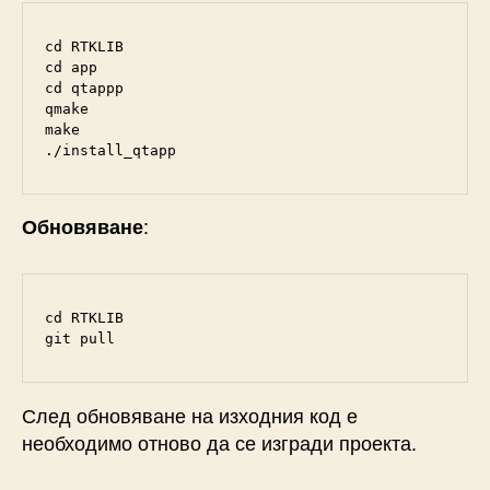
cd RTKLIB

cd app

cd qtappp

qmake

make

./install_qtapp
:
Обновяване
cd RTKLIB

git pull
След обновяване на изходния код е
необходимо отново да се изгради проекта.