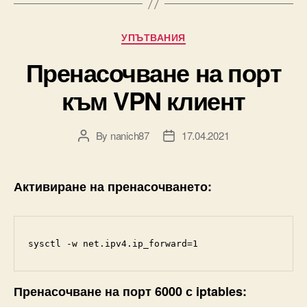
Categories
УПЪТВАНИЯ
Пренасочване на порт
към VPN клиент
By
nanich87
17.04.2021
Post
Post
author
date
Активиране на пренасочването:
sysctl -w net.ipv4.ip_forward=1
Пренасочване на порт 6000 с iptables: