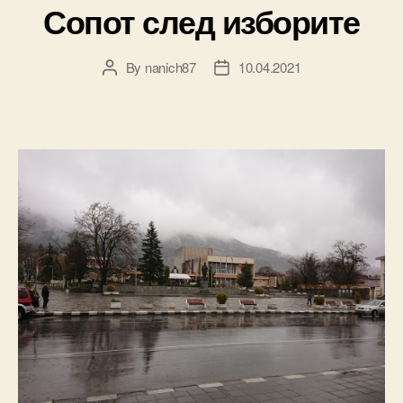
Сопот след изборите
By
nanich87
10.04.2021
Post
Post
author
date