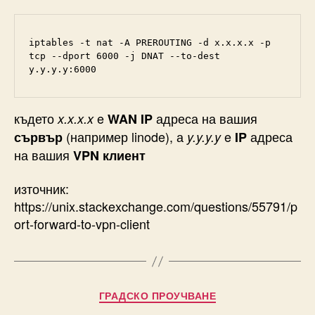
iptables -t nat -A PREROUTING -d x.x.x.x -p 
tcp --dport 6000 -j DNAT --to-dest 
y.y.y.y:6000
където
e
адреса на вашия
x.x.x.x
WAN IP
(например linode), а
e
адреса
сървър
y.y.y.y
IP
на вашия
VPN клиент
източник:
https://unix.stackexchange.com/questions/55791/p
ort-forward-to-vpn-client
Categories
ГРАДСКО ПРОУЧВАНЕ