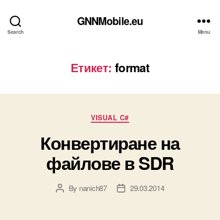
GNNMobile.eu
Search
Menu
Етикет:
format
Categories
VISUAL C#
Конвертиране на
файлове в SDR
By
nanich87
29.03.2014
Post
Post
author
date