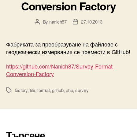
Conversion Factory
By
nanich87
27.10.2013
Post
Post
author
date
Фабриката за преобразуване на файлове с
геодезически измервания се премести в GitHub!
https://github.com/Nanich87/Survey-Format-
Conversion-Factory
factory
,
file
,
format
,
github
,
php
,
survey
Tags
Търсене