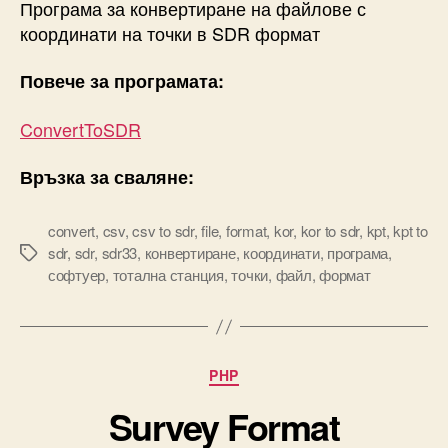
Програма за конвертиране на файлове с
координати на точки в SDR формат
Повече за програмата:
ConvertToSDR
Връзка за сваляне:
convert
,
csv
,
csv to sdr
,
file
,
format
,
kor
,
kor to sdr
,
kpt
,
kpt to
sdr
,
sdr
,
sdr33
,
конвертиране
,
координати
,
програма
,
Tags
софтуер
,
тотална станция
,
точки
,
файл
,
формат
Categories
PHP
Survey Format