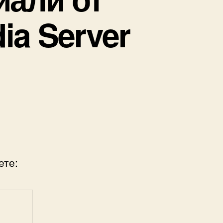
ia Server
ете: