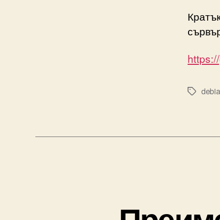
Кратък
сървъ
https:
debi
Tags
Преиме