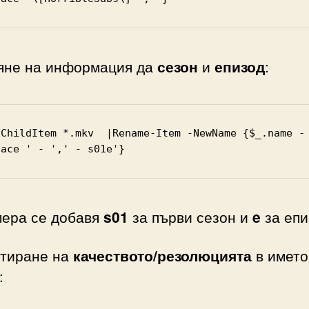
яне на информация да
сезон
и
епизод
:
-ChildItem *.mkv  |Rename-Item -NewName {$_.name -
lace ' - ',' - s01e'} 
мера се добавя
s01
за първи сезон и
e
за епи
тиране на
качеството/резолюцията
в името
: