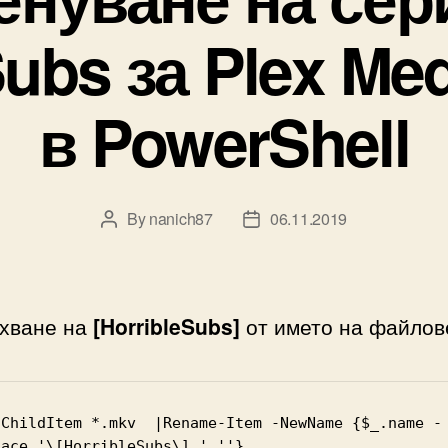
Subs за Plex Med
в PowerShell
By
nanich87
06.11.2019
Post
Post
author
date
хване на
[HorribleSubs]
от името на файлов
-ChildItem *.mkv  |Rename-Item -NewName {$_.name -
lace '\[HorribleSubs\] ',''} 