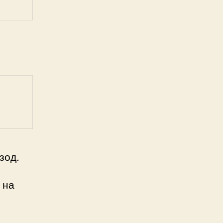
зод.
 на