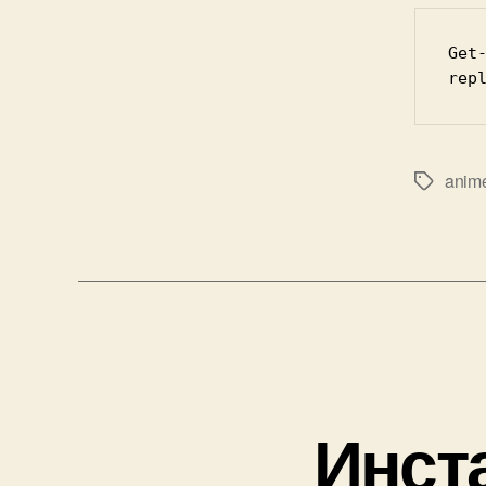
Get
rep
anim
Tags
Инста