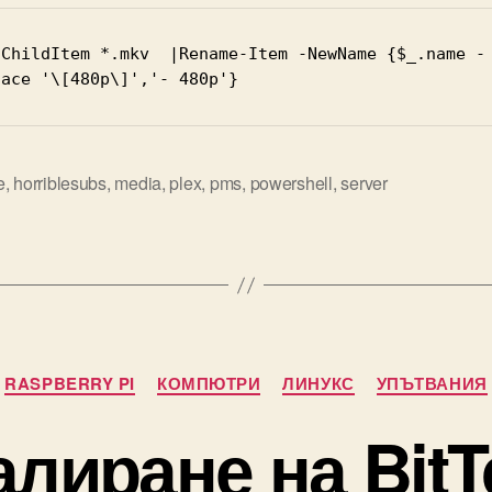
-ChildItem *.mkv  |Rename-Item -NewName {$_.name -
lace '\[480p\]','- 480p'}
e
,
horriblesubs
,
media
,
plex
,
pms
,
powershell
,
server
Categories
RASPBERRY PI
КОМПЮТРИ
ЛИНУКС
УПЪТВАНИЯ
лиране на BitT