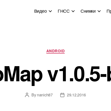
Видео
ГНСС
Снимки
П
Categories
ANDROID
Map v1.0.5-
By
nanich87
29.12.2016
Post
Post
author
date