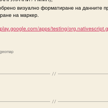
брено визуално форматиране на данните п
ране на маркер.
//play.google.com/apps/testing/org.nativescript
geomap