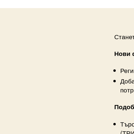
Стане
Нови 
Реги
Доба
потр
Подоб
Търс
(ТР