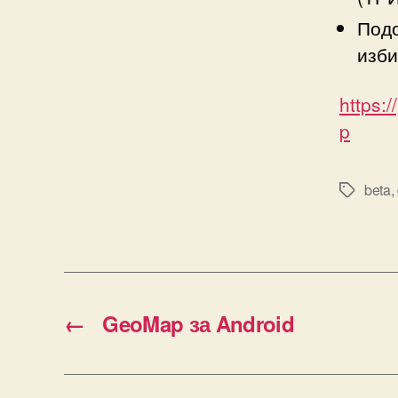
Подо
изби
https:
p
beta
,
Tags
←
GeoMap за Android