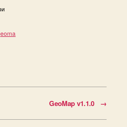
ри
.geoma
GeoMap v1.1.0
→