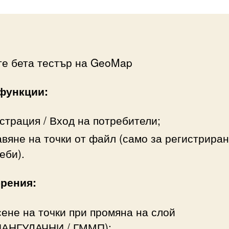
те бета тестър на GeoMap
функции:
страция / Вход на потребители;
вяне на точки от файл (само за регистрира
еби).
рения:
ене на точки при промяна на слой
ИАНГУЛАЧНИ / ГММП);