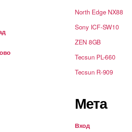
North Edge NX88
Sony ICF-SW10
ад
ZEN 8GB
лово
Tecsun PL-660
Tecsun R-909
Мета
Вход