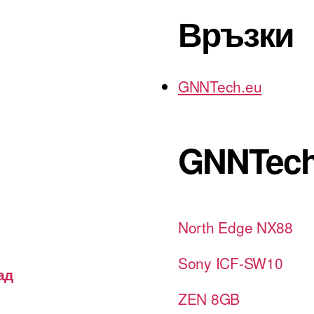
Връзки
GNNTech.eu
GNNTech
North Edge NX88
Sony ICF-SW10
ад
ZEN 8GB