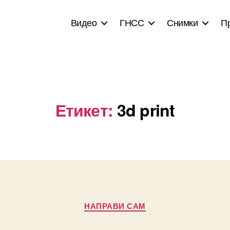
Видео
ГНСС
Снимки
П
Етикет:
3d print
Categories
НАПРАВИ САМ