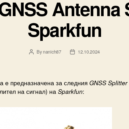
GNSS Antenna S
Sparkfun
By
nanich87
12.10.2024
Post
Post
author
date
та е предназначена за следния
GNSS Splitter
лител на сигнал) на
Sparkfun
: