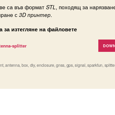
ве са във формат
STL
, походящ за нарязван
иране с
3D принтер
.
а за изтегляне на файловете
enna-splitter
DOW
int
,
antenna
,
box
,
diy
,
enclosure
,
gnss
,
gps
,
signal
,
sparkfun
,
splitte