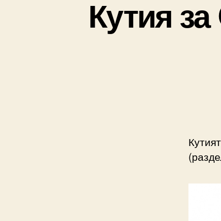
Кутия за 
Кутия
(разде