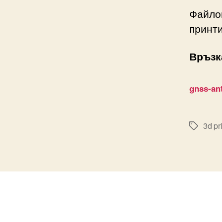
Файло
принт
Връзк
gnss-ant
3d pr
Tags