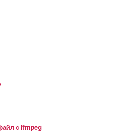
e
файл с ffmpeg