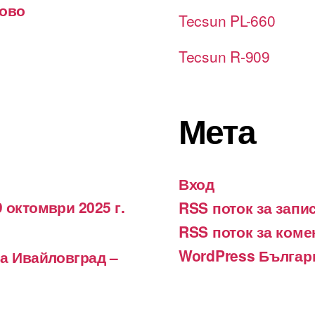
лово
Tecsun PL-660
Tecsun R-909
Мета
Вход
 октомври 2025 г.
RSS поток за запи
RSS поток за коме
WordPress Българ
на Ивайловград –