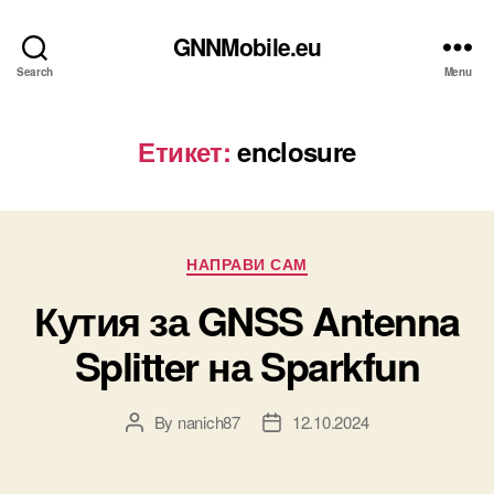
GNNMobile.eu
Search
Menu
Етикет:
enclosure
Categories
НАПРАВИ САМ
Кутия за GNSS Antenna
Splitter на Sparkfun
By
nanich87
12.10.2024
Post
Post
author
date