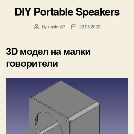
DIY Portable Speakers
By
nanich87
22.05.2022
Post
Post
author
date
3D модел на малки
говорители