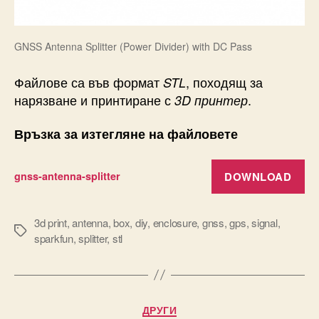
GNSS Antenna Splitter (Power Divider) with DC Pass
Файлове са във формат
, походящ за
STL
нарязване и принтиране с
.
3D принтер
Връзка за изтегляне на файловете
DOWNLOAD
gnss-antenna-splitter
3d print
,
antenna
,
box
,
diy
,
enclosure
,
gnss
,
gps
,
signal
,
Tags
sparkfun
,
splitter
,
stl
Categories
ДРУГИ