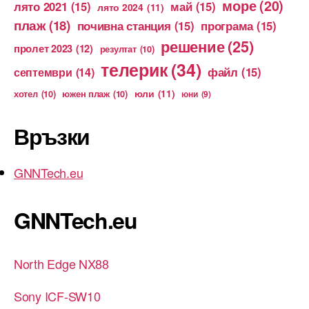
море
(20)
лято 2021
(15)
май
(15)
лято 2024
(11)
плаж
(18)
почивна станция
(15)
програма
(15)
решение
(25)
пролет 2023
(12)
резултат
(10)
телерик
(34)
файл
(15)
септември
(14)
юли
(11)
хотел
(10)
южен плаж
(10)
юни
(9)
Връзки
GNNTech.eu
GNNTech.eu
North Edge NX88
Sony ICF-SW10