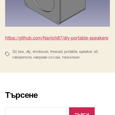
https://github.com/Nanich87/diy-portable-speakers
3d
,
box
,
diy
,
enclosure
,
freecad
,
portable
,
speaker
,
stl
,
Tags
говорители
,
направи си сам
,
тонколони
Търсене
Търсене
ТЪРСИ