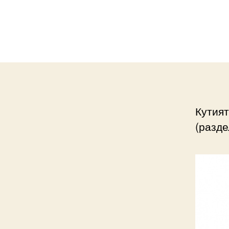
Кутия
(разде