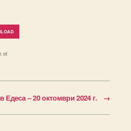
NLOAD
r
,
stl
 Едеса – 20 октомври 2024 г.
→