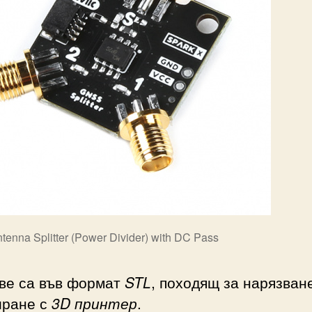
enna Splitter (Power Divider) with DC Pass
ве са във формат
STL
, походящ за нарязван
иране с
3D принтер
.