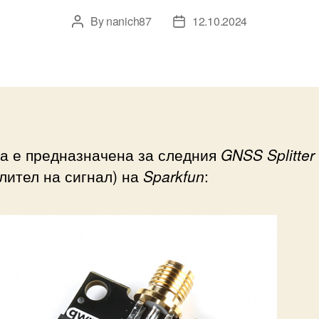
By
nanich87
12.10.2024
Post
Post
author
date
та е предназначена за следния
GNSS Splitter
лител на сигнал) на
Sparkfun
: