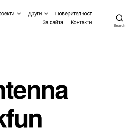
роекти
Други
Поверителност
За сайта
Контакти
Search
ntenna
kfun