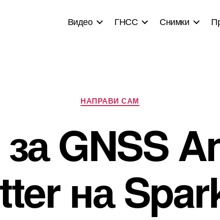
Видео
ГНСС
Снимки
П
Categories
НАПРАВИ САМ
 за GNSS A
itter на Spar