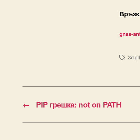
Връзк
gnss-ant
3d pr
Tags
←
PIP грешка: not on PATH