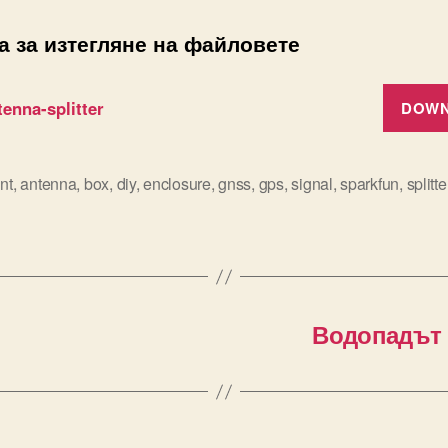
а за изтегляне на файловете
enna-splitter
DOW
int
,
antenna
,
box
,
diy
,
enclosure
,
gnss
,
gps
,
signal
,
sparkfun
,
splitte
Водопадът в