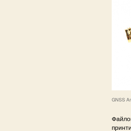
GNSS Ant
Файло
принт