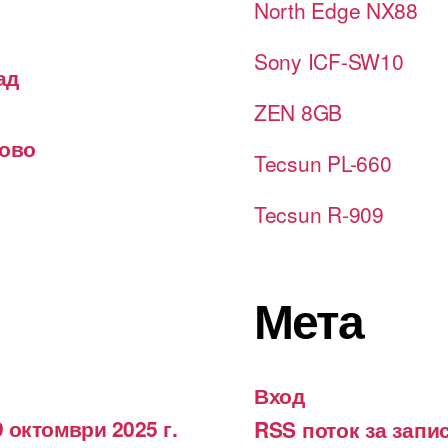
North Edge NX88
Sony ICF-SW10
ад
ZEN 8GB
лово
Tecsun PL-660
Tecsun R-909
Мета
Вход
 октомври 2025 г.
RSS поток за запи