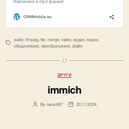
audio
,
ffmpeg
,
file
,
merge
,
video
,
аудио
,
видео
,
Tags
обединяване
,
преобразуване
,
файл
Categories
ДРУГИ
immich
By
nanich87
22.11.2024
Post
Post
author
date