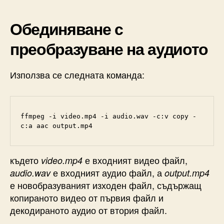
Обединяване с
преобразуване на аудиото
Използва се следната команда:
ffmpeg -i video.mp4 -i audio.wav -c:v copy -
c:a aac output.mp4
където
е входният видео файл,
video.mp4
е входният аудио файл, а
audio.wav
output.mp4
е новобразуваният изходен файл, съдържащ
копираното видео от първия файл и
декодираното аудио от втория файл.