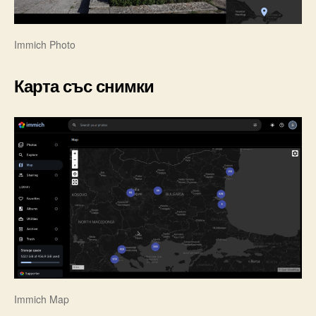
Immich Photo
Карта със снимки
Immich Map