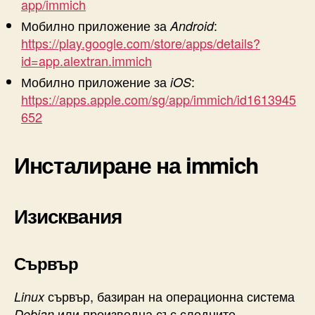
app/immich
Мобилно приложение за
:
Android
https://play.google.com/store/apps/details?
id=app.alextran.immich
Мобилно приложение за
:
iOS
https://apps.apple.com/sg/app/immich/id1613945
652
Инсталиране на immich
Изисквания
Сървър
сървър, базиран на операционна система
Linux
или производна със следните
Debian