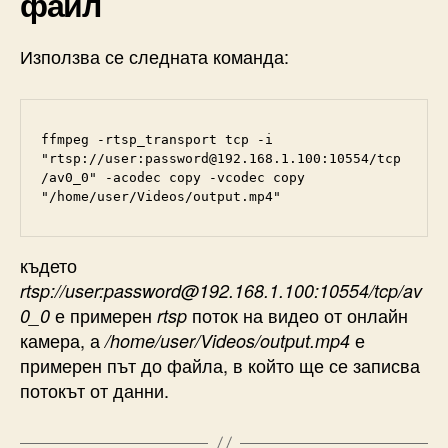
файл
Използва се следната команда:
ffmpeg -rtsp_transport tcp -i 
"rtsp://user:password@192.168.1.100:10554/tcp
/av0_0" -acodec copy -vcodec copy 
"/home/user/Videos/output.mp4"
където
rtsp://user:password@192.168.1.100:10554/tcp/av
е примерен
поток на видео от онлайн
0_0
rtsp
камера, а
е
/home/user/Videos/output.mp4
примерен път до файла, в който ще се записва
потокът от данни.