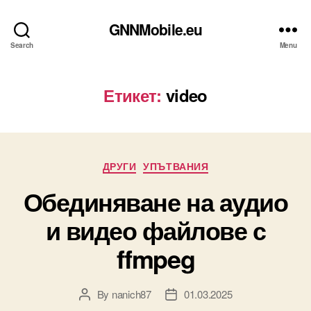
GNNMobile.eu
Search
Menu
Етикет:
video
Categories
ДРУГИ
УПЪТВАНИЯ
Обединяване на аудио
и видео файлове с
ffmpeg
By
nanich87
01.03.2025
Post
Post
author
date