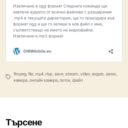
ffmpeg
,
file
,
mp4
,
rtsp
,
save
,
stream
,
video
,
видео
,
запис
,
Tags
камера
,
онлайн камера
,
поток
,
файл
Търсене