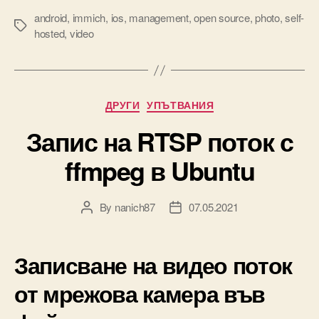
android
,
immich
,
ios
,
management
,
open source
,
photo
,
self-
Tags
hosted
,
video
Categories
ДРУГИ
УПЪТВАНИЯ
Запис на RTSP поток с
ffmpeg в Ubuntu
By
nanich87
07.05.2021
Post
Post
author
date
Записване на видео поток
от мрежова камера във