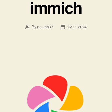
immich
By
nanich87
22.11.2024
Post
Post
author
date