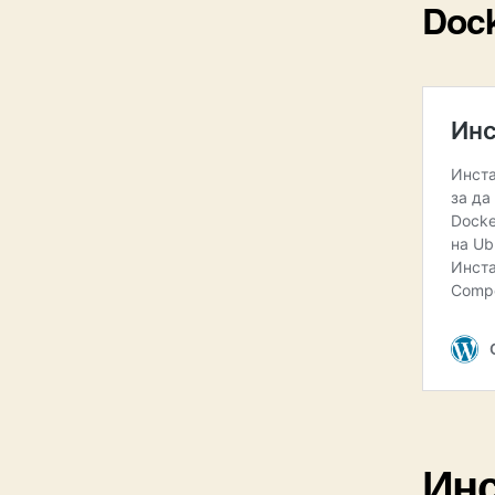
Doc
Ин