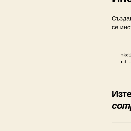
Създа
се ин
mkd
cd 
Изт
com