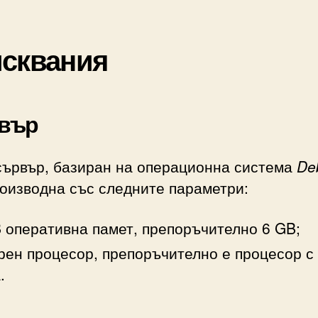
сквания
вър
ървър, базиран на операционна система
De
оизводна със следните параметри:
 оперативна памет, препоръчително 6 GB;
рен процесор, препоръчително е процесор с
.