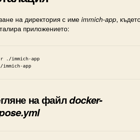
ване на директория с име
immich-app
, къдет
сталира приложението:
ir ./immich-app
./immich-app
егляне на файл
docker-
pose.yml