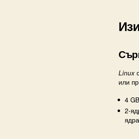
Изи
Сър
Linux
с
или пр
4 GB
2-яд
ядра