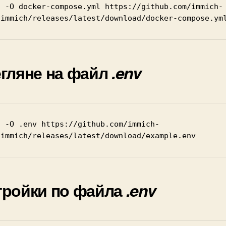
t -O docker-compose.yml https://github.com/immich-
/immich/releases/latest/download/docker-compose.ym
егляне на файл
.env
t -O .env https://github.com/immich-
/immich/releases/latest/download/example.env
тройки по файла
.env