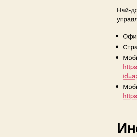
Най-до
управл
Офи
Стр
Моб
http
id=a
Моб
http
Ин