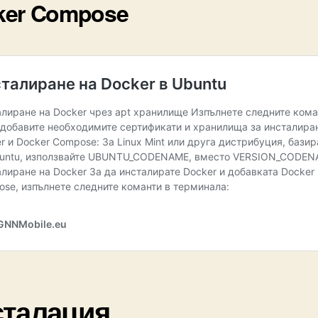
ker Compose
сталация