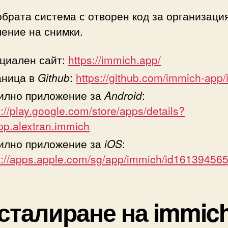
брата система с отворен код за организаци
ение на снимки.
циален сайт:
https://immich.app/
аница в
Github
:
https://github.com/immich-app
илно приложение за
Android
:
s://play.google.com/store/apps/details?
pp.alextran.immich
илно приложение за
iOS
:
s://apps.apple.com/sg/app/immich/id16139456
сталиране на immic