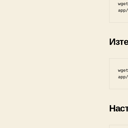
wge
app
Изт
wge
app
Нас