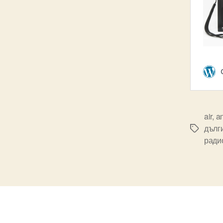
air
,
a
дълг
Tags
ради