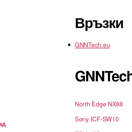
Връзки
GNNTech.eu
GNNTech
North Edge NX88
Sony ICF-SW10
ад