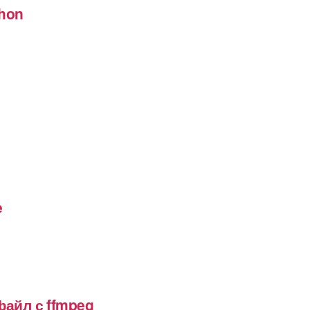
thon
e
файл с ffmpeg