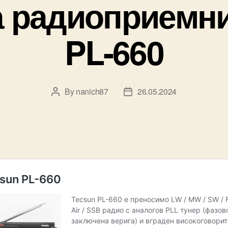
а радиоприемни
PL-660
By
nanich87
26.05.2024
Post
Post
author
date