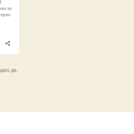
адио
,
дв
,