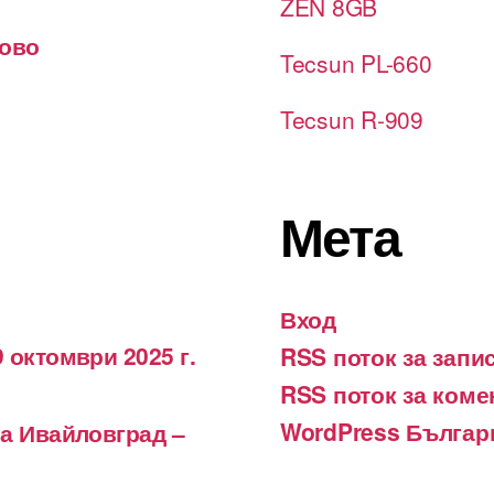
ZEN 8GB
лово
Tecsun PL-660
Tecsun R-909
Мета
Вход
 октомври 2025 г.
RSS поток за запи
RSS поток за коме
WordPress Българ
на Ивайловград –