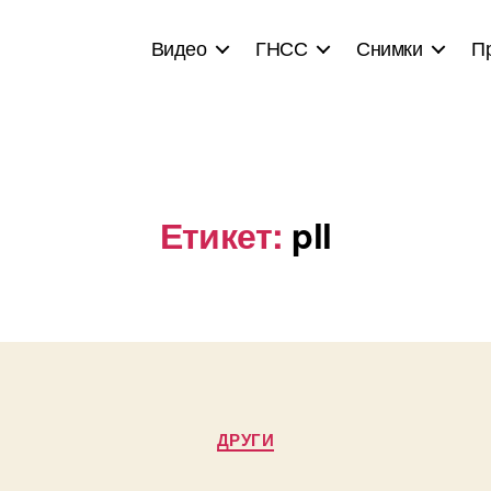
Видео
ГНСС
Снимки
П
Етикет:
pll
Categories
ДРУГИ