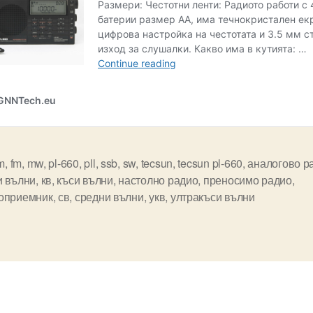
m
,
fm
,
mw
,
pl-660
,
pll
,
ssb
,
sw
,
tecsun
,
tecsun pl-660
,
аналогово р
и вълни
,
кв
,
къси вълни
,
настолно радио
,
преносимо радио
,
оприемник
,
св
,
средни вълни
,
укв
,
ултракъси вълни