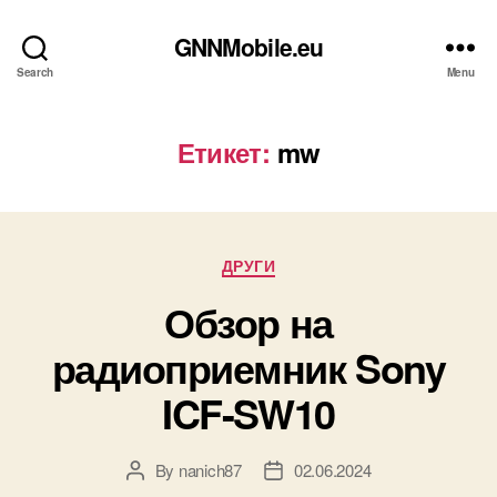
GNNMobile.eu
Search
Menu
Етикет:
mw
Categories
ДРУГИ
Обзор на
радиоприемник Sony
ICF-SW10
By
nanich87
02.06.2024
Post
Post
author
date