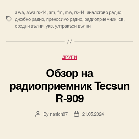
aiwa
,
aiwa rs-44
,
am
,
fm
,
mw
,
rs-44
,
аналогово радио
,
джобно радио
,
преносимо радио
,
радиоприемник
,
св
,
Tags
средни вълни
,
укв
,
ултракъси вълни
Categories
ДРУГИ
Обзор на
радиоприемник Tecsun
R-909
By
nanich87
21.05.2024
Post
Post
author
date