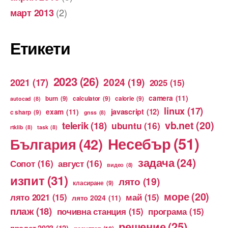
(2)
март 2013
Етикети
2023
(26)
2024
(19)
2021
(17)
2025
(15)
camera
(11)
burn
(9)
calculator
(9)
calorie
(9)
autocad
(8)
linux
(17)
exam
(11)
javascript
(12)
c sharp
(9)
gnss
(8)
vb.net
(20)
telerik
(18)
ubuntu
(16)
rtklib
(8)
task
(8)
Несебър
(51)
България
(42)
задача
(24)
Сопот
(16)
август
(16)
видео
(8)
изпит
(31)
лято
(19)
класиране
(9)
море
(20)
лято 2021
(15)
май
(15)
лято 2024
(11)
плаж
(18)
почивна станция
(15)
програма
(15)
решение
(25)
пролет 2023
(12)