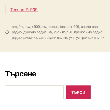
Tecsun R-909
am
,
fm
,
mw
,
r-909
,
sw
,
tecsun
,
tecsun r-909
,
аналогово
радио
,
джобно радио
,
кв
,
къси вълни
,
преносимо радио
,
Tags
радиоприемник
,
св
,
средни вълни
,
укв
,
ултракъси вълни
Търсене
Търсене
ТЪРСИ