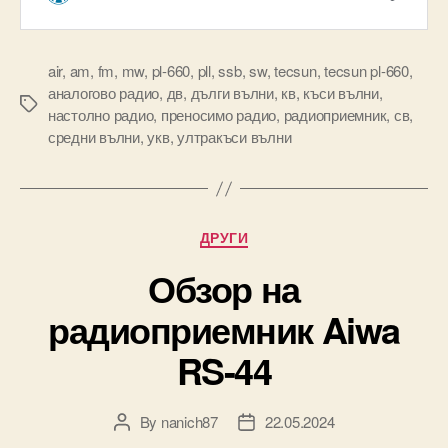
air
,
am
,
fm
,
mw
,
pl-660
,
pll
,
ssb
,
sw
,
tecsun
,
tecsun pl-660
,
аналогово радио
,
дв
,
дълги вълни
,
кв
,
къси вълни
,
Tags
настолно радио
,
преносимо радио
,
радиоприемник
,
св
,
средни вълни
,
укв
,
ултракъси вълни
Categories
ДРУГИ
Обзор на
радиоприемник Aiwa
RS-44
By
nanich87
22.05.2024
Post
Post
author
date