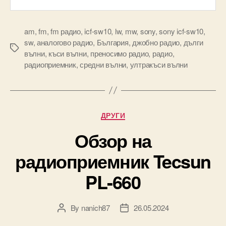
am
,
fm
,
fm радио
,
icf-sw10
,
lw
,
mw
,
sony
,
sony icf-sw10
,
sw
,
аналогово радио
,
България
,
джобно радио
,
дълги
Tags
вълни
,
къси вълни
,
преносимо радио
,
радио
,
радиоприемник
,
средни вълни
,
ултракъси вълни
Categories
ДРУГИ
Обзор на
радиоприемник Tecsun
PL-660
By
nanich87
26.05.2024
Post
Post
author
date