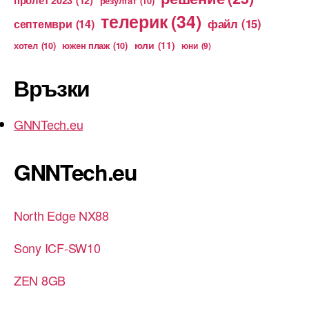
резултат
(10)
телерик
(34)
файл
(15)
септември
(14)
юли
(11)
хотел
(10)
южен плаж
(10)
юни
(9)
Връзки
GNNTech.eu
GNNTech.eu
North Edge NX88
Sony ICF-SW10
ZEN 8GB