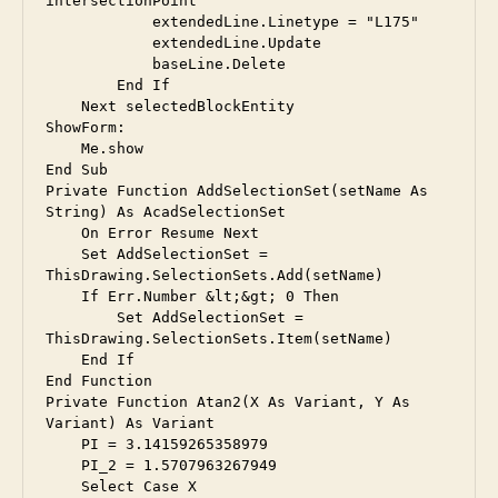
intersectionPoint

            extendedLine.Linetype = "L175"

            extendedLine.Update

            baseLine.Delete

        End If

    Next selectedBlockEntity

ShowForm:

    Me.show

End Sub

Private Function AddSelectionSet(setName As 
String) As AcadSelectionSet

    On Error Resume Next

    Set AddSelectionSet = 
ThisDrawing.SelectionSets.Add(setName)

    If Err.Number &lt;&gt; 0 Then

        Set AddSelectionSet = 
ThisDrawing.SelectionSets.Item(setName)

    End If

End Function

Private Function Atan2(X As Variant, Y As 
Variant) As Variant

    PI = 3.14159265358979

    PI_2 = 1.5707963267949

    Select Case X
