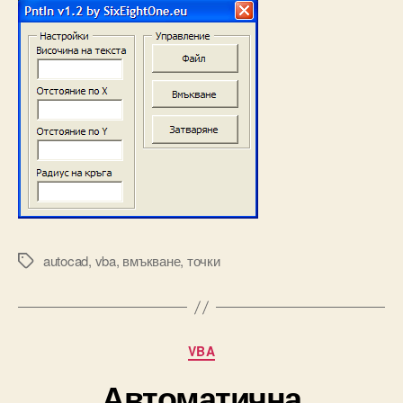
autocad
,
vba
,
вмъкване
,
точки
Tags
Categories
VBA
Автоматична