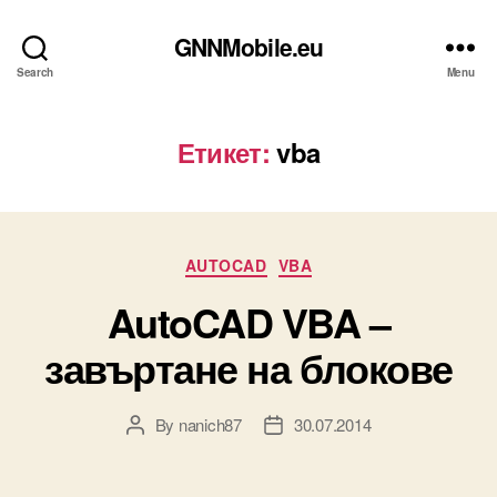
GNNMobile.eu
Search
Menu
Етикет:
vba
Categories
AUTOCAD
VBA
AutoCAD VBA –
завъртане на блокове
By
nanich87
30.07.2014
Post
Post
author
date