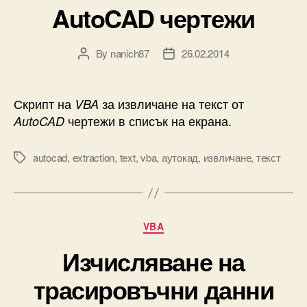
AutoCAD чертежи
By
nanich87
26.02.2014
Post
Post
author
date
Скрипт на
за извличане на текст от
VBA
чертежи в списък на екрана.
AutoCAD
autocad
,
extraction
,
text
,
vba
,
аутокад
,
извличане
,
текст
Tags
Categories
VBA
Изчисляване на
трасировъчни данни