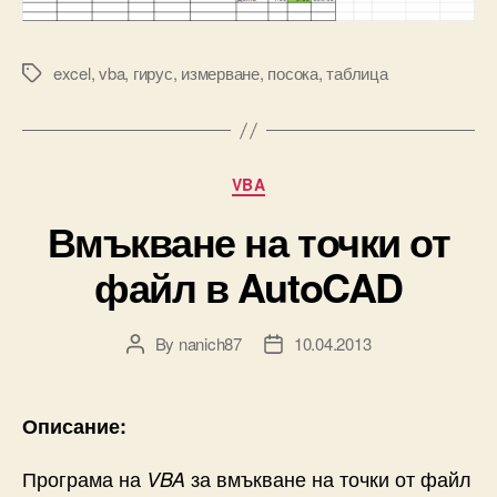
excel
,
vba
,
гирус
,
измерване
,
посока
,
таблица
Tags
Categories
VBA
Вмъкване на точки от
файл в AutoCAD
By
nanich87
10.04.2013
Post
Post
author
date
Описание:
Програма на
за вмъкване на точки от файл
VBA