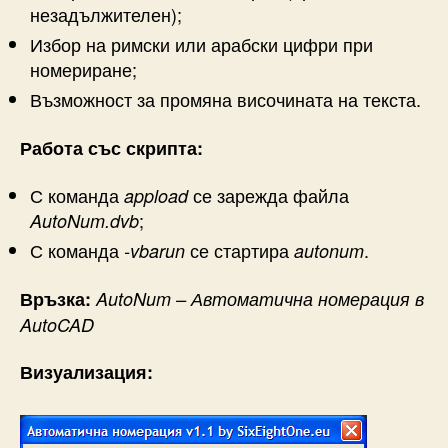
незадължителен);
Избор на римски или арабски цифри при
номериране;
Възможност за промяна височината на текста.
Работа със скрипта:
С команда
се зарежда файла
appload
;
AutoNum.dvb
С команда
се стартира
.
-vbarun
autonum
Връзка:
AutoNum – Автоматична номерация в
AutoCAD
Визуализация: