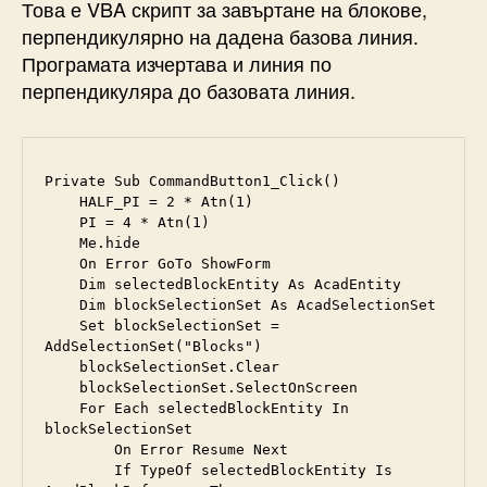
Това е VBA скрипт за завъртане на блокове,
перпендикулярно на дадена базова линия.
Програмата изчертава и линия по
перпендикуляра до базовата линия.
Private Sub CommandButton1_Click() 

    HALF_PI = 2 * Atn(1)

    PI = 4 * Atn(1)

    Me.hide

    On Error GoTo ShowForm

    Dim selectedBlockEntity As AcadEntity

    Dim blockSelectionSet As AcadSelectionSet

    Set blockSelectionSet = 
AddSelectionSet("Blocks")

    blockSelectionSet.Clear

    blockSelectionSet.SelectOnScreen

    For Each selectedBlockEntity In 
blockSelectionSet

        On Error Resume Next

        If TypeOf selectedBlockEntity Is 