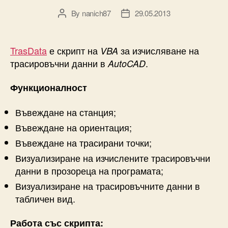
By
nanich87
29.05.2013
Post
Post
author
date
TrasData
е скрипт на
за изчисляване на
VBA
трасировъчни данни в
.
AutoCAD
Функционалност
Въвеждане на станция;
Въвеждане на ориентация;
Въвеждане на трасирани точки;
Визуализиране на изчислените трасировъчни
данни в прозореца на програмата;
Визуализиране на трасировъчните данни в
табличен вид.
Работа със скрипта: