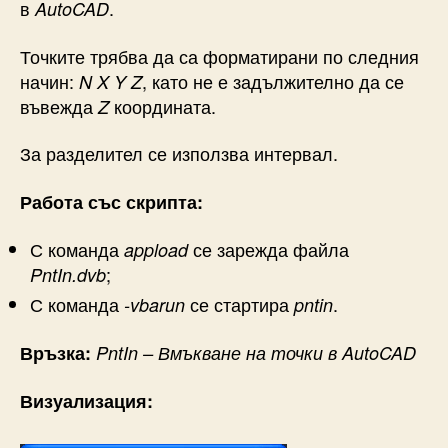
в
.
AutoCAD
Точките трябва да са форматирани по следния
начин:
, като не е задължително да се
N X Y Z
въвежда
координата.
Z
За разделител се използва интервал.
Работа със скрипта:
С команда
се зарежда файла
appload
;
PntIn.dvb
С команда
се стартира
.
-vbarun
pntin
Връзка:
PntIn – Вмъкване на точки в AutoCAD
Визуализация: