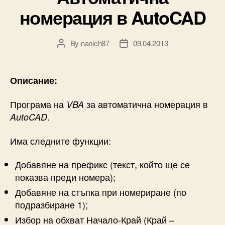
номерация в AutoCAD
By
nanich87
09.04.2013
Post
Post
author
date
Описание:
Програма на
за автоматична номерация в
VBA
.
AutoCAD
Има следните функции:
Добавяне на префикс (текст, който ще се
показва преди номера);
Добавяне на стъпка при номериране (по
подразбиране 1);
Избор на обхват Начало-Край (Край –