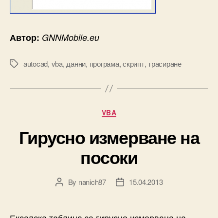
Автор:
GNNMobile.eu
autocad
,
vba
,
данни
,
програма
,
скрипт
,
трасиране
Tags
Categories
VBA
Гирусно измерване на
посоки
By
nanich87
15.04.2013
Post
Post
author
date
Екселска таблица за гирусно измерване на