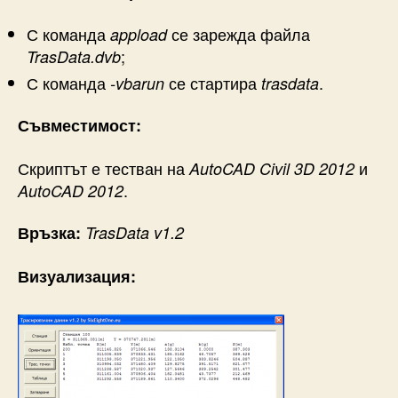
С команда
се зарежда файла
appload
;
TrasData.dvb
С команда
се стартира
.
-vbarun
trasdata
Съвместимост:
Скриптът е тестван на
и
AutoCAD Civil 3D 2012
.
AutoCAD 2012
Връзка:
TrasData v1.2
Визуализация: