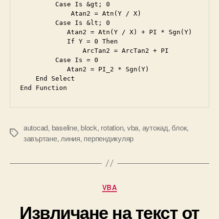
         Case Is &gt; 0

             Atan2 = Atn(Y / X)

         Case Is &lt; 0             

            Atan2 = Atn(Y / X) + PI * Sgn(Y)             

            If Y = 0 Then 

                ArcTan2 = ArcTan2 + PI         

         Case Is = 0             

            Atan2 = PI_2 * Sgn(Y)     

    End Select 

End Function 
autocad
,
baseline
,
block
,
rotation
,
vba
,
аутокад
,
блок
,
Tags
завъртане
,
линия
,
перпендикуляр
Categories
VBA
Извличане на текст от