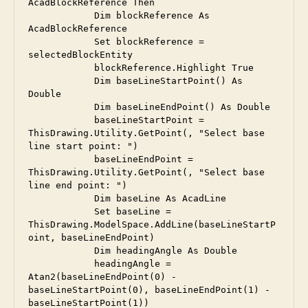
AcadBlockReference Then

            Dim blockReference As 
AcadBlockReference

            Set blockReference = 
selectedBlockEntity

            blockReference.Highlight True

            Dim baseLineStartPoint() As 
Double

            Dim baseLineEndPoint() As Double

            baseLineStartPoint = 
ThisDrawing.Utility.GetPoint(, "Select base 
line start point: ")

            baseLineEndPoint = 
ThisDrawing.Utility.GetPoint(, "Select base 
line end point: ")

            Dim baseLine As AcadLine

            Set baseLine = 
ThisDrawing.ModelSpace.AddLine(baseLineStartP
oint, baseLineEndPoint)

            Dim headingAngle As Double

            headingAngle = 
Atan2(baseLineEndPoint(0) - 
baseLineStartPoint(0), baseLineEndPoint(1) - 
baseLineStartPoint(1))
