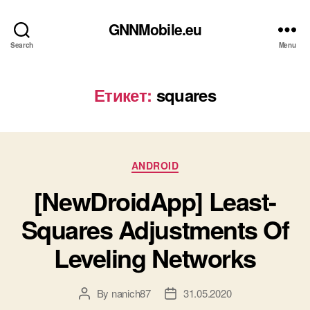
GNNMobile.eu
Search
Menu
Етикет:
squares
Categories
ANDROID
[NewDroidApp] Least-
Squares Adjustments Of
Leveling Networks
By
nanich87
31.05.2020
Post
Post
author
date