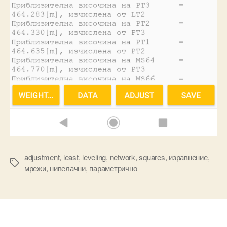
adjustment
,
least
,
leveling
,
network
,
squares
,
изравнение
,
Tags
мрежи
,
нивелачни
,
параметрично