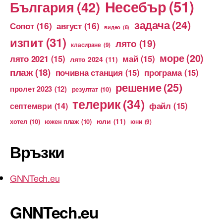
Несебър
(51)
България
(42)
задача
(24)
Сопот
(16)
август
(16)
видео
(8)
изпит
(31)
лято
(19)
класиране
(9)
море
(20)
лято 2021
(15)
май
(15)
лято 2024
(11)
плаж
(18)
почивна станция
(15)
програма
(15)
решение
(25)
пролет 2023
(12)
резултат
(10)
телерик
(34)
файл
(15)
септември
(14)
юли
(11)
хотел
(10)
южен плаж
(10)
юни
(9)
Връзки
GNNTech.eu
GNNTech.eu