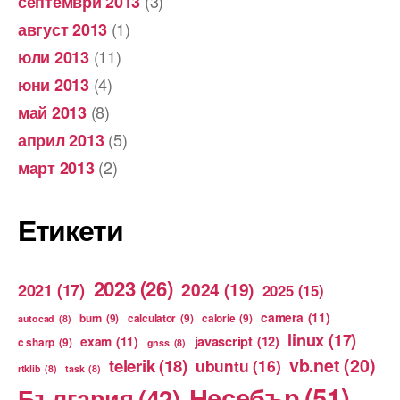
(3)
септември 2013
(1)
август 2013
(11)
юли 2013
(4)
юни 2013
(8)
май 2013
(5)
април 2013
(2)
март 2013
Етикети
2023
(26)
2024
(19)
2021
(17)
2025
(15)
camera
(11)
burn
(9)
calculator
(9)
calorie
(9)
autocad
(8)
linux
(17)
exam
(11)
javascript
(12)
c sharp
(9)
gnss
(8)
vb.net
(20)
telerik
(18)
ubuntu
(16)
rtklib
(8)
task
(8)
Несебър
(51)
България
(42)