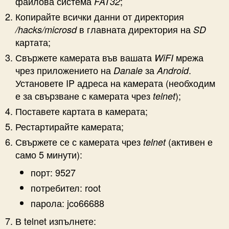
файлова система
;
FAT32
Копирайте всички данни от директория
в главната директория на
/hacks/microsd
SD
картата;
Свържете камерата във вашата
мрежа
WiFI
чрез приложението на
за
.
Danale
Android
Установете IP адреса на камерата (необходим
е за свързване с камерата чрез
);
telnet
Поставете картата в камерата;
Рестартирайте камерата;
Свържете се с камерата чрез
(активен е
telnet
само 5 минути):
порт: 9527
потребител: root
парола: jco66688
В telnet изпълнете: