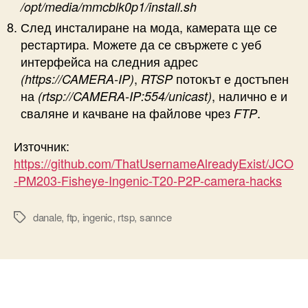
/opt/media/mmcblk0p1/install.sh
След инсталиране на мода, камерата ще се
рестартира. Можете да се свържете с уеб
интерфейса на следния адрес
,
потокът е достъпен
(https://CAMERA-IP)
RTSP
на
, налично е и
(rtsp://CAMERA-IP:554/unicast)
сваляне и качване на файлове чрез
.
FTP
Източник:
https://github.com/ThatUsernameAlreadyExist/JCO
-PM203-Fisheye-Ingenic-T20-P2P-camera-hacks
danale
,
ftp
,
ingenic
,
rtsp
,
sannce
Tags