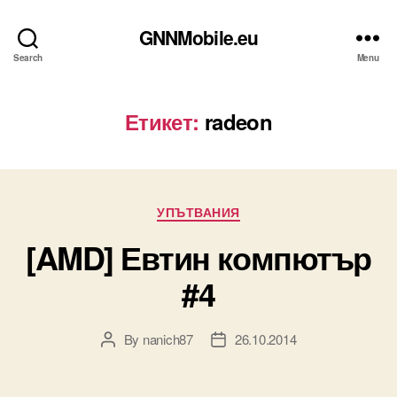
GNNMobile.eu
Search
Menu
Етикет:
radeon
Categories
УПЪТВАНИЯ
[AMD] Евтин компютър
#4
By
nanich87
26.10.2014
Post
Post
author
date