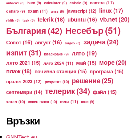
camera
(11)
burn
(9)
calculator
(9)
calorie
(9)
autocad
(8)
linux
(17)
exam
(11)
javascript
(12)
c sharp
(9)
gnss
(8)
vb.net
(20)
telerik
(18)
ubuntu
(16)
rtklib
(8)
task
(8)
Несебър
(51)
България
(42)
задача
(24)
Сопот
(16)
август
(16)
видео
(8)
изпит
(31)
лято
(19)
класиране
(9)
море
(20)
лято 2021
(15)
май
(15)
лято 2024
(11)
плаж
(18)
почивна станция
(15)
програма
(15)
решение
(25)
пролет 2023
(12)
резултат
(10)
телерик
(34)
файл
(15)
септември
(14)
юли
(11)
хотел
(10)
южен плаж
(10)
юни
(9)
Връзки
GNNTech.eu