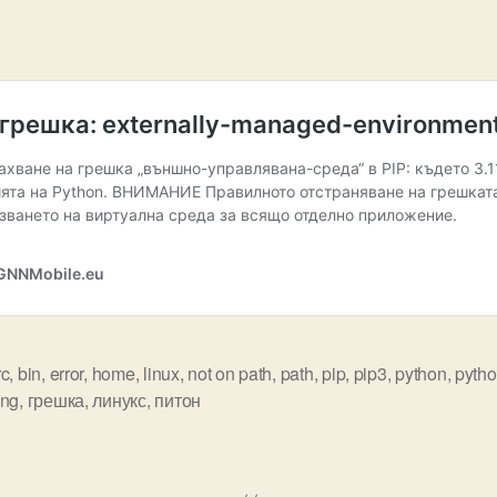
rc
,
bin
,
error
,
home
,
linux
,
not on path
,
path
,
pip
,
pip3
,
python
,
pytho
ing
,
грешка
,
линукс
,
питон