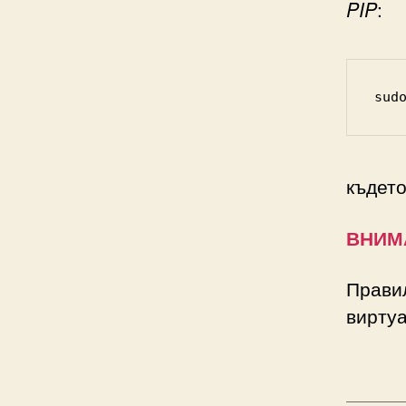
PIP
:
sud
къдет
ВНИМ
Правил
виртуа