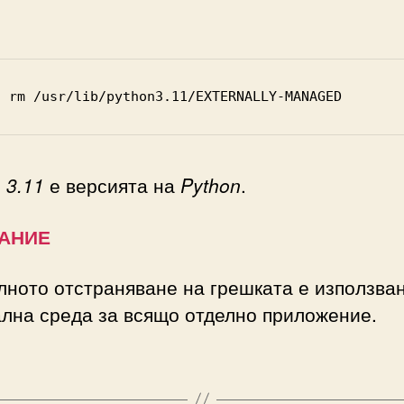
o rm /usr/lib/python3.11/EXTERNALLY-MANAGED
о
3.11
е версията на
Python
.
АНИЕ
ното отстраняване на грешката е използва
лна среда за всящо отделно приложение.