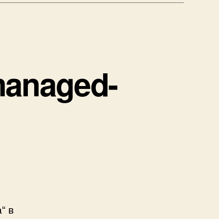
-managed-
“ в