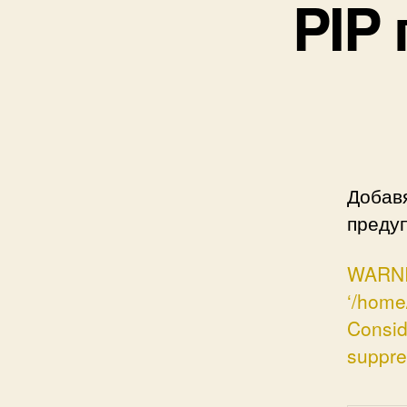
PIP 
Добав
преду
WARNI
‘/home
Conside
suppre