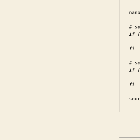
nano
# s
if [
    PATH="$HOME/bin:$PATH"
fi

# s
if [
    PATH="$HOME/.local/bin:$PATH"
fi
sou