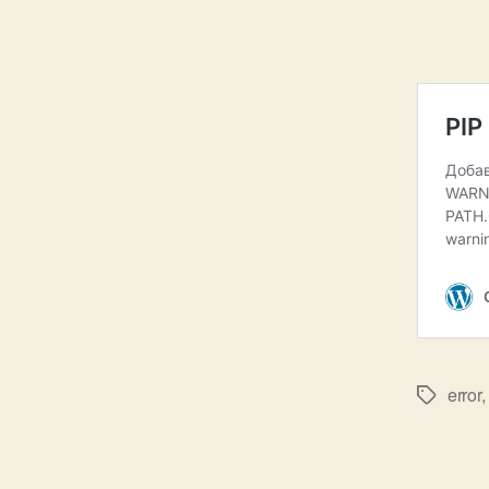
error
Tags