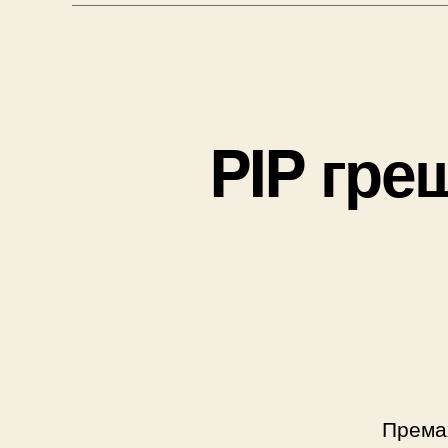
PIP греш
Према