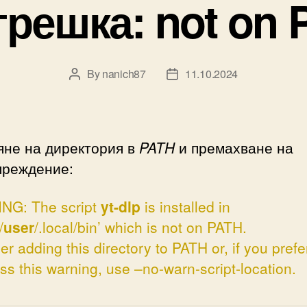
грешка: not on
By
nanich87
11.10.2024
Post
Post
author
date
яне на директория в
PATH
и премахване на
преждение:
NG: The script
yt-dlp
is installed in
/
user
/.local/bin’ which is not on PATH.
r adding this directory to PATH or, if you prefe
ss this warning, use –no-warn-script-location.