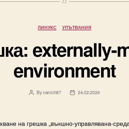
Categories
ЛИНУКС
УПЪТВАНИЯ
ка: externally
environment
By
nanich87
24.02.2024
Post
Post
author
date
хване на грешка „външно-управлявана-среда