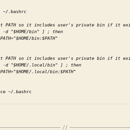
 ~/.bashrc

et PATH so it includes user's private bin if it exi
 -d "$HOME/bin" ] ; then



et PATH so it includes user's private bin if it exi
 -d "$HOME/.local/bin" ] ; then



rce ~/.bashrc