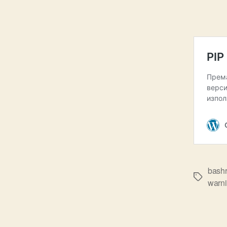
bash
Tags
warn