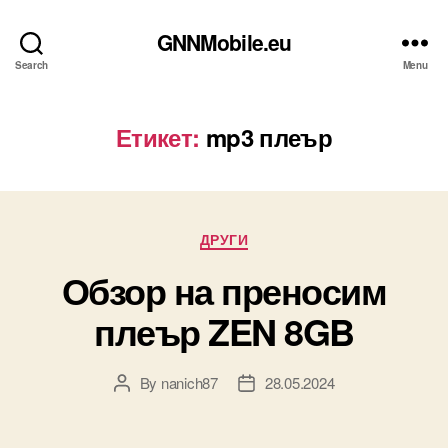
GNNMobile.eu
Search
Menu
Етикет:
mp3 плеър
Categories
ДРУГИ
Обзор на преносим
плеър ZEN 8GB
By
nanich87
28.05.2024
Post
Post
author
date