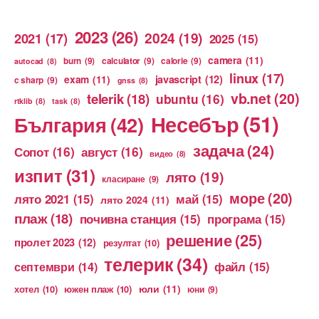
2023
(26)
2024
(19)
2021
(17)
2025
(15)
camera
(11)
burn
(9)
calculator
(9)
calorie
(9)
autocad
(8)
linux
(17)
exam
(11)
javascript
(12)
c sharp
(9)
gnss
(8)
vb.net
(20)
telerik
(18)
ubuntu
(16)
rtklib
(8)
task
(8)
Несебър
(51)
България
(42)
задача
(24)
Сопот
(16)
август
(16)
видео
(8)
изпит
(31)
лято
(19)
класиране
(9)
море
(20)
лято 2021
(15)
май
(15)
лято 2024
(11)
плаж
(18)
почивна станция
(15)
програма
(15)
решение
(25)
пролет 2023
(12)
резултат
(10)
телерик
(34)
файл
(15)
септември
(14)
юли
(11)
хотел
(10)
южен плаж
(10)
юни
(9)