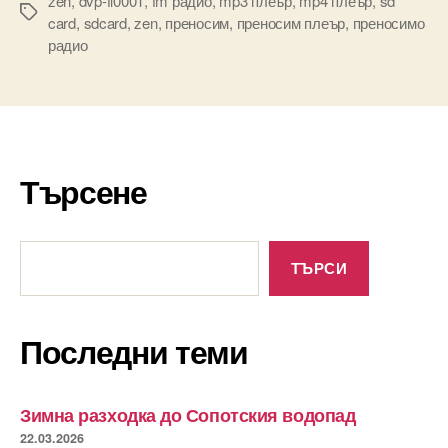
zen
,
dvp-fl0001
,
fm радио
,
mp3 плеър
,
mp4 плеър
,
sd
Tags
card
,
sdcard
,
zen
,
преносим
,
преносим плеър
,
преносимо
радио
Търсене
Търсене
ТЪРСИ
Последни теми
Зимна разходка до Сопотския водопад
22.03.2026