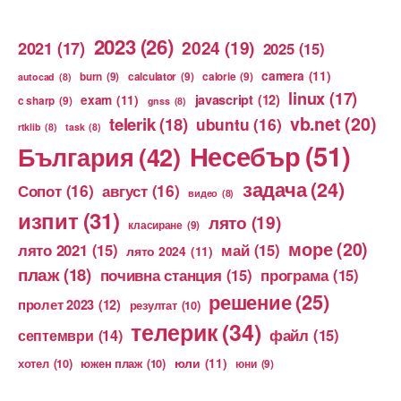
2023
(26)
2024
(19)
2021
(17)
2025
(15)
camera
(11)
burn
(9)
calculator
(9)
calorie
(9)
autocad
(8)
linux
(17)
exam
(11)
javascript
(12)
c sharp
(9)
gnss
(8)
vb.net
(20)
telerik
(18)
ubuntu
(16)
rtklib
(8)
task
(8)
Несебър
(51)
България
(42)
задача
(24)
Сопот
(16)
август
(16)
видео
(8)
изпит
(31)
лято
(19)
класиране
(9)
море
(20)
лято 2021
(15)
май
(15)
лято 2024
(11)
плаж
(18)
почивна станция
(15)
програма
(15)
решение
(25)
пролет 2023
(12)
резултат
(10)
телерик
(34)
файл
(15)
септември
(14)
юли
(11)
хотел
(10)
южен плаж
(10)
юни
(9)