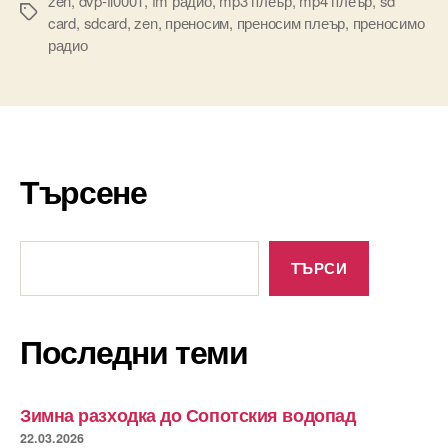
zen
,
dvp-fl0001
,
fm радио
,
mp3 плеър
,
mp4 плеър
,
sd
Tags
card
,
sdcard
,
zen
,
преносим
,
преносим плеър
,
преносимо
радио
Търсене
Търсене
ТЪРСИ
Последни теми
Зимна разходка до Сопотския водопад
22.03.2026