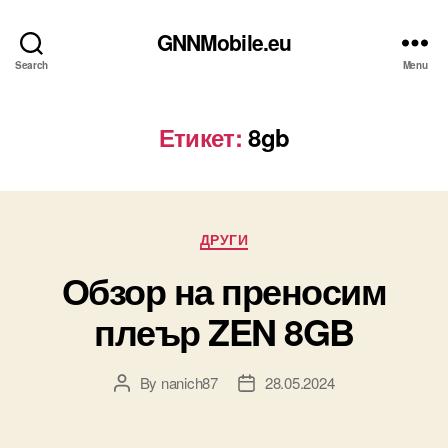
GNNMobile.eu
Search
Menu
Етикет:
8gb
Categories
ДРУГИ
Обзор на преносим
плеър ZEN 8GB
By
nanich87
28.05.2024
Post
Post
author
date