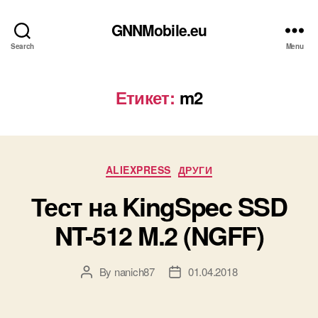
GNNMobile.eu
Search
Menu
Етикет:
m2
Categories
ALIEXPRESS
ДРУГИ
Тест на KingSpec SSD
NT-512 M.2 (NGFF)
By
nanich87
01.04.2018
Post
Post
author
date