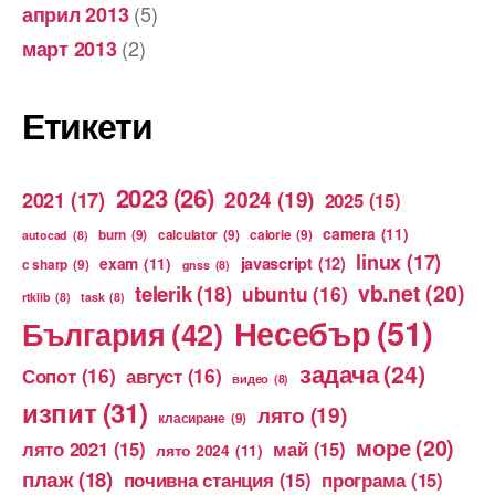
(5)
април 2013
(2)
март 2013
Етикети
2023
(26)
2024
(19)
2021
(17)
2025
(15)
camera
(11)
burn
(9)
calculator
(9)
calorie
(9)
autocad
(8)
linux
(17)
exam
(11)
javascript
(12)
c sharp
(9)
gnss
(8)
vb.net
(20)
telerik
(18)
ubuntu
(16)
rtklib
(8)
task
(8)
Несебър
(51)
България
(42)
задача
(24)
Сопот
(16)
август
(16)
видео
(8)
изпит
(31)
лято
(19)
класиране
(9)
море
(20)
лято 2021
(15)
май
(15)
лято 2024
(11)
плаж
(18)
почивна станция
(15)
програма
(15)