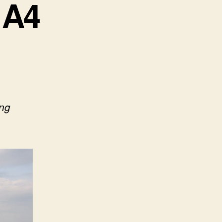
 A4
ng