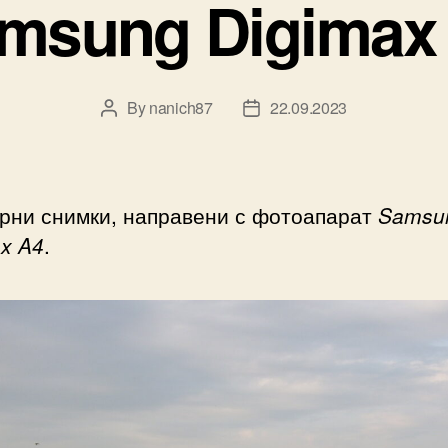
msung Digimax
By
nanich87
22.09.2023
Post
Post
author
date
рни снимки, направени с фотоапарат
Samsu
x A4
.