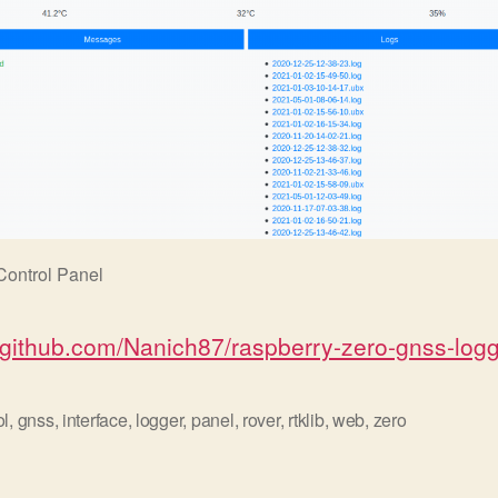
ontrol Panel
//github.com/Nanich87/raspberry-zero-gnss-log
ol
,
gnss
,
interface
,
logger
,
panel
,
rover
,
rtklib
,
web
,
zero