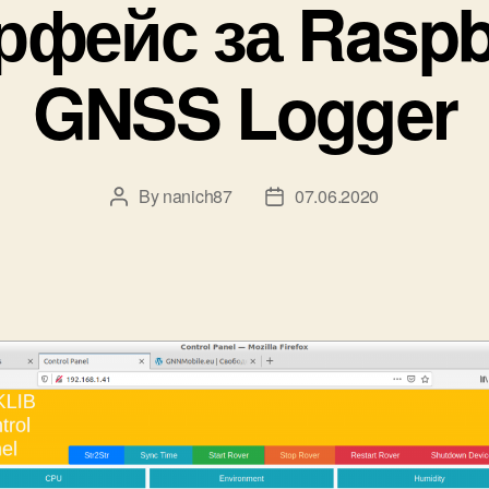
рфейс за Raspb
GNSS Logger
By
nanich87
07.06.2020
Post
Post
author
date