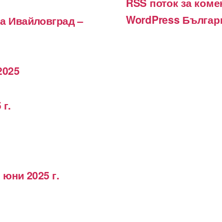
RSS поток за коме
WordPress Българ
на Ивайловград –
2025
 г.
 юни 2025 г.