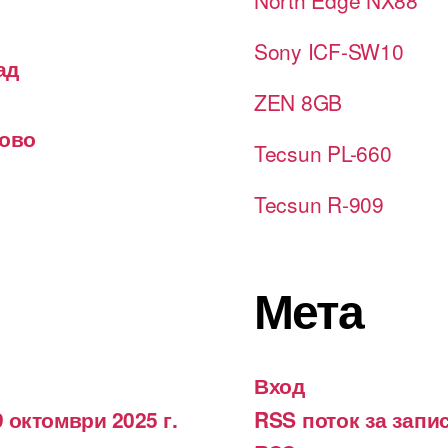
North Edge NX88
Sony ICF-SW10
ад
ZEN 8GB
лово
Tecsun PL-660
Tecsun R-909
Мета
Вход
 октомври 2025 г.
RSS поток за запи