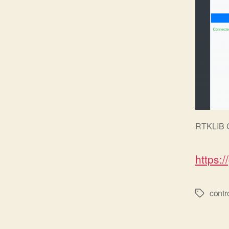
RTKLIB C
https:
contr
Tags