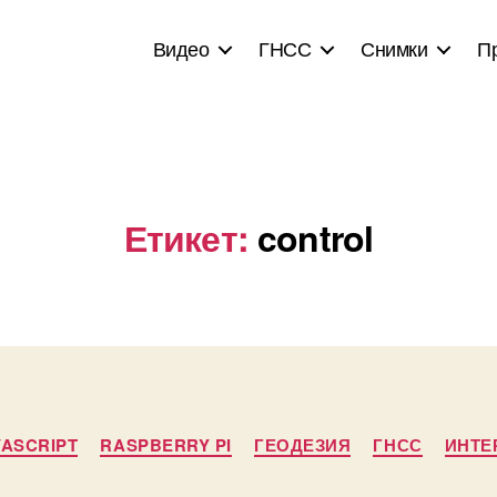
Видео
ГНСС
Снимки
П
Етикет:
control
Categories
VASCRIPT
RASPBERRY PI
ГЕОДЕЗИЯ
ГНСС
ИНТЕ