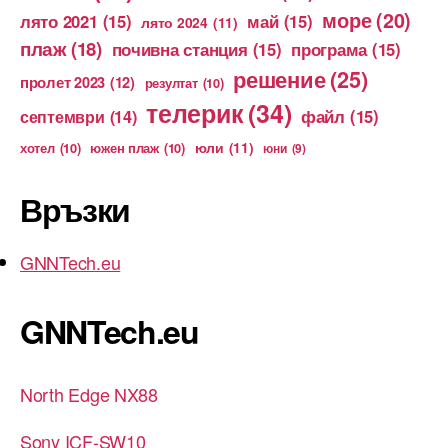
море
(20)
лято 2021
(15)
май
(15)
лято 2024
(11)
плаж
(18)
почивна станция
(15)
програма
(15)
решение
(25)
пролет 2023
(12)
резултат
(10)
телерик
(34)
файл
(15)
септември
(14)
юли
(11)
хотел
(10)
южен плаж
(10)
юни
(9)
Връзки
GNNTech.eu
GNNTech.eu
North Edge NX88
Sony ICF-SW10