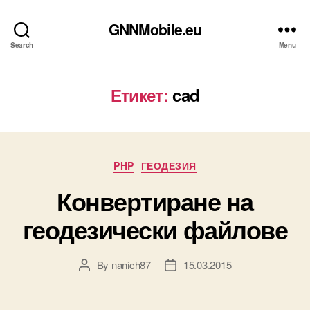
GNNMobile.eu
Search
Menu
Етикет:
cad
Categories
PHP
ГЕОДЕЗИЯ
Конвертиране на
геодезически файлове
By
nanich87
15.03.2015
Post
Post
author
date