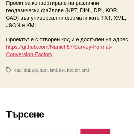
Проект за конвертиране на различни
геодезически файлове (KPT, DINI, DPI, KOR,
CAD) във универсални формати като TXT, XML,
JSON и KML.
Проектът е с отворен код и е достъпен на адрес
https://github.com/Nanich87/Survey-Format-
Conversion-Factory
cad
,
dini
,
dpi
,
json
,
kml
,
kor
,
kpt
,
txt
,
xml
Tags
Търсене
Търсене