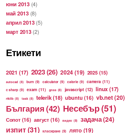
(4)
юни 2013
(8)
май 2013
(5)
април 2013
(2)
март 2013
Етикети
2023
(26)
2024
(19)
2021
(17)
2025
(15)
camera
(11)
burn
(9)
calculator
(9)
calorie
(9)
autocad
(8)
linux
(17)
exam
(11)
javascript
(12)
c sharp
(9)
gnss
(8)
vb.net
(20)
telerik
(18)
ubuntu
(16)
rtklib
(8)
task
(8)
Несебър
(51)
България
(42)
задача
(24)
Сопот
(16)
август
(16)
видео
(8)
изпит
(31)
лято
(19)
класиране
(9)