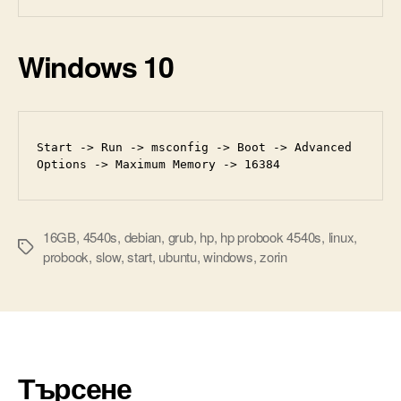
Windows 10
Start -> Run -> msconfig -> Boot -> Advanced 
Options -> Maximum Memory -> 16384
16GB
,
4540s
,
debian
,
grub
,
hp
,
hp probook 4540s
,
linux
,
Tags
probook
,
slow
,
start
,
ubuntu
,
windows
,
zorin
Търсене