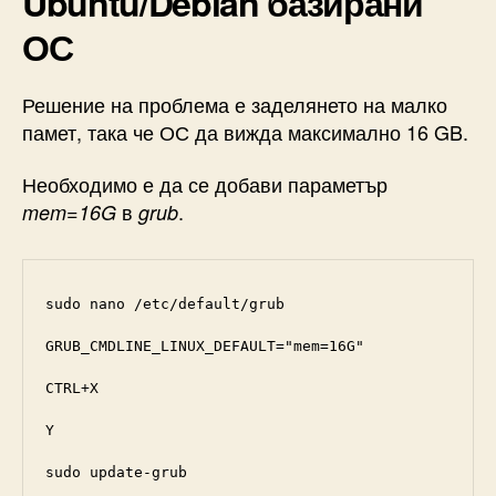
Ubuntu/Debian базирани
ОС
Решение на проблема е заделянето на малко
памет, така че ОС да вижда максимално 16 GB.
Необходимо е да се добави параметър
в
.
mem=16G
grub
sudo nano /etc/default/grub

GRUB_CMDLINE_LINUX_DEFAULT="mem=16G"

CTRL+X

Y

sudo update-grub