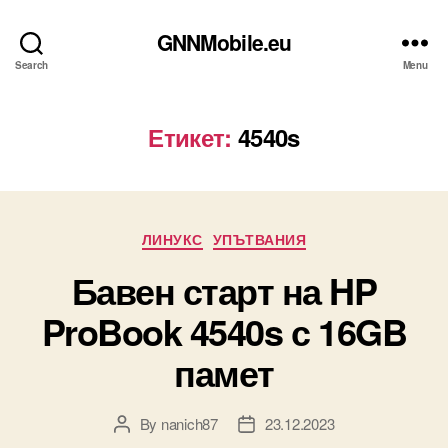
GNNMobile.eu
Search
Menu
Етикет:
4540s
Categories
ЛИНУКС
УПЪТВАНИЯ
Бавен старт на HP
ProBook 4540s с 16GB
памет
By
nanich87
23.12.2023
Post
Post
author
date