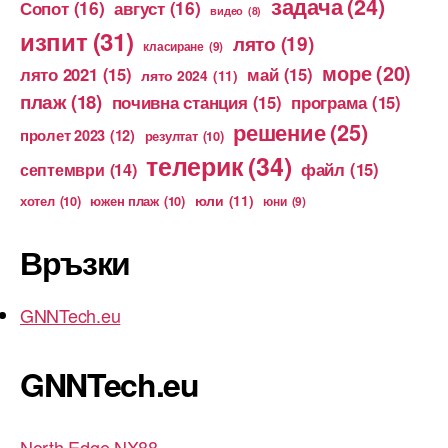
задача
(24)
Сопот
(16)
август
(16)
видео
(8)
изпит
(31)
лято
(19)
класиране
(9)
море
(20)
лято 2021
(15)
май
(15)
лято 2024
(11)
плаж
(18)
почивна станция
(15)
програма
(15)
решение
(25)
пролет 2023
(12)
резултат
(10)
телерик
(34)
файл
(15)
септември
(14)
юли
(11)
хотел
(10)
южен плаж
(10)
юни
(9)
Връзки
GNNTech.eu
GNNTech.eu
North Edge NX88