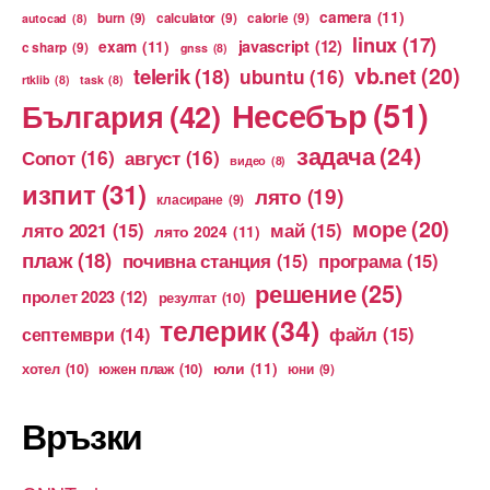
camera
(11)
burn
(9)
calculator
(9)
calorie
(9)
autocad
(8)
linux
(17)
exam
(11)
javascript
(12)
c sharp
(9)
gnss
(8)
vb.net
(20)
telerik
(18)
ubuntu
(16)
rtklib
(8)
task
(8)
Несебър
(51)
България
(42)
задача
(24)
Сопот
(16)
август
(16)
видео
(8)
изпит
(31)
лято
(19)
класиране
(9)
море
(20)
лято 2021
(15)
май
(15)
лято 2024
(11)
плаж
(18)
почивна станция
(15)
програма
(15)
решение
(25)
пролет 2023
(12)
резултат
(10)
телерик
(34)
файл
(15)
септември
(14)
юли
(11)
хотел
(10)
южен плаж
(10)
юни
(9)
Връзки