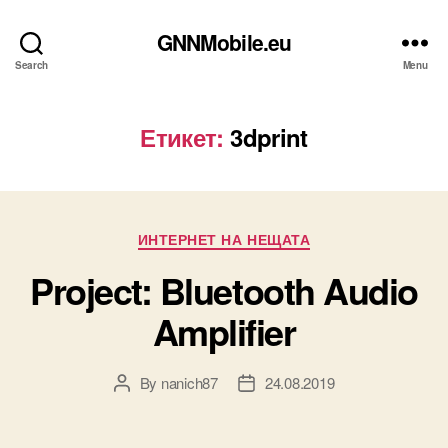
GNNMobile.eu
Search
Menu
Етикет:
3dprint
Categories
ИНТЕРНЕТ НА НЕЩАТА
Project: Bluetooth Audio
Amplifier
By
nanich87
24.08.2019
Post
Post
author
date