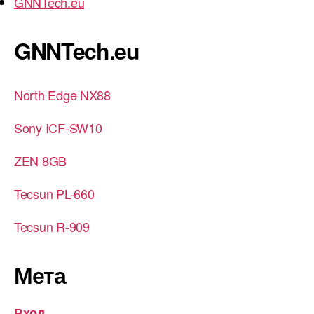
GNNTech.eu
GNNTech.eu
North Edge NX88
Sony ICF-SW10
ZEN 8GB
Tecsun PL-660
Tecsun R-909
Мета
Вход