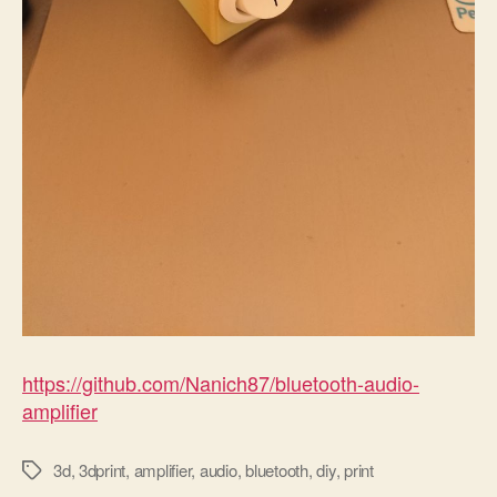
https://github.com/Nanich87/bluetooth-audio-
amplifier
3d
,
3dprint
,
amplifier
,
audio
,
bluetooth
,
diy
,
print
Tags