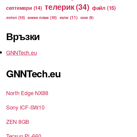
телерик
(34)
файл
(15)
септември
(14)
юли
(11)
хотел
(10)
южен плаж
(10)
юни
(9)
Връзки
GNNTech.eu
GNNTech.eu
North Edge NX88
Sony ICF-SW10
ZEN 8GB
Tecsun PL-660