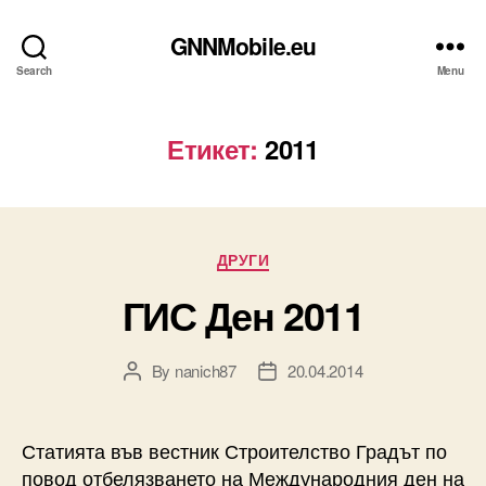
GNNMobile.eu
Search
Menu
Етикет:
2011
Categories
ДРУГИ
ГИС Ден 2011
By
nanich87
20.04.2014
Post
Post
author
date
Статията във вестник Строителство Градът по
повод отбелязването на Международния ден на