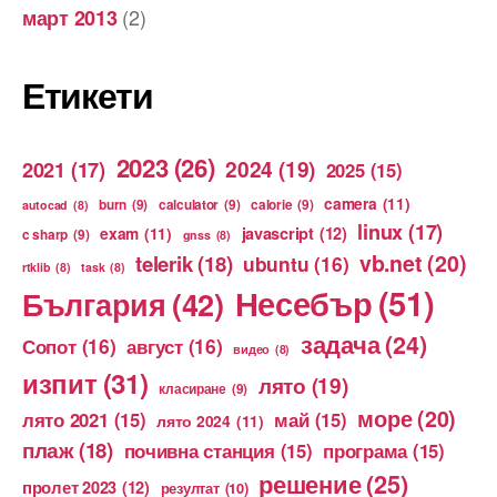
(2)
март 2013
Етикети
2023
(26)
2024
(19)
2021
(17)
2025
(15)
camera
(11)
burn
(9)
calculator
(9)
calorie
(9)
autocad
(8)
linux
(17)
exam
(11)
javascript
(12)
c sharp
(9)
gnss
(8)
vb.net
(20)
telerik
(18)
ubuntu
(16)
rtklib
(8)
task
(8)
Несебър
(51)
България
(42)
задача
(24)
Сопот
(16)
август
(16)
видео
(8)
изпит
(31)
лято
(19)
класиране
(9)
море
(20)
лято 2021
(15)
май
(15)
лято 2024
(11)
плаж
(18)
почивна станция
(15)
програма
(15)
решение
(25)
пролет 2023
(12)
резултат
(10)