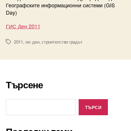
Географските информационни системи (GIS
Day)
ГИС Ден 2011
2011
,
гис ден
,
строителство градът
Tags
Търсене
Търсене
ТЪРСИ