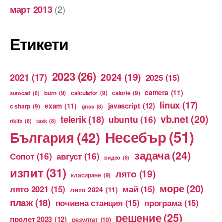
(2)
март 2013
Етикети
2023
(26)
2024
(19)
2021
(17)
2025
(15)
camera
(11)
burn
(9)
calculator
(9)
calorie
(9)
autocad
(8)
linux
(17)
exam
(11)
javascript
(12)
c sharp
(9)
gnss
(8)
vb.net
(20)
telerik
(18)
ubuntu
(16)
rtklib
(8)
task
(8)
Несебър
(51)
България
(42)
задача
(24)
Сопот
(16)
август
(16)
видео
(8)
изпит
(31)
лято
(19)
класиране
(9)
море
(20)
лято 2021
(15)
май
(15)
лято 2024
(11)
плаж
(18)
почивна станция
(15)
програма
(15)
решение
(25)
пролет 2023
(12)
резултат
(10)