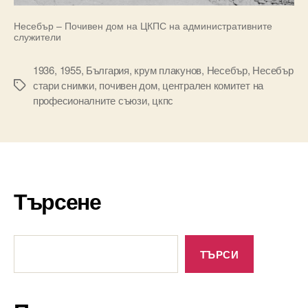
Несебър – Почивен дом на ЦКПС на административните
служители
1936
,
1955
,
България
,
крум плакунов
,
Несебър
,
Несебър
стари снимки
,
почивен дом
,
централен комитет на
Tags
професионалните съюзи
,
цкпс
Търсене
Търсене
ТЪРСИ