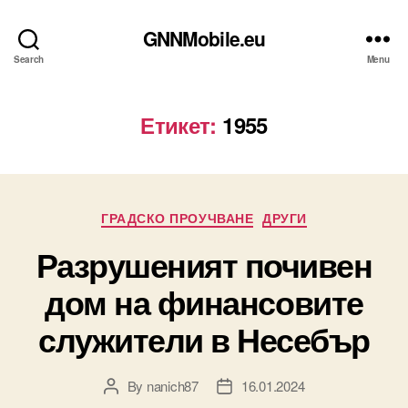
GNNMobile.eu
Search
Menu
Етикет:
1955
Categories
ГРАДСКО ПРОУЧВАНЕ
ДРУГИ
Разрушеният почивен
дом на финансовите
служители в Несебър
By
nanich87
16.01.2024
Post
Post
author
date