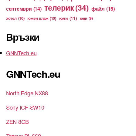
телерик
(34)
файл
(15)
септември
(14)
юли
(11)
хотел
(10)
южен плаж
(10)
юни
(9)
Връзки
GNNTech.eu
GNNTech.eu
North Edge NX88
Sony ICF-SW10
ZEN 8GB
Tecsun PL-660