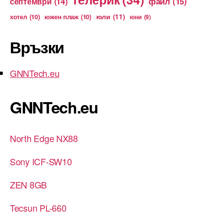
файл
(15)
септември
(14)
юли
(11)
хотел
(10)
южен плаж
(10)
юни
(9)
Връзки
GNNTech.eu
GNNTech.eu
North Edge NX88
Sony ICF-SW10
ZEN 8GB
Tecsun PL-660