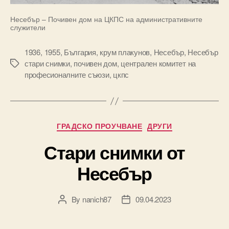
Несебър – Почивен дом на ЦКПС на административните
служители
1936
,
1955
,
България
,
крум плакунов
,
Несебър
,
Несебър
стари снимки
,
почивен дом
,
централен комитет на
Tags
професионалните съюзи
,
цкпс
Categories
ГРАДСКО ПРОУЧВАНЕ
ДРУГИ
Стари снимки от
Несебър
By
nanich87
09.04.2023
Post
Post
author
date