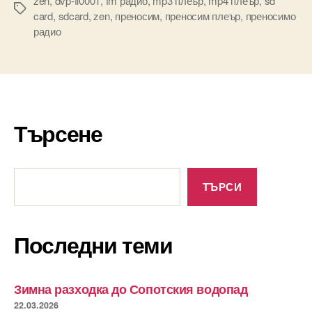
zen
,
dvp-fl0001
,
fm радио
,
mp3 плеър
,
mp4 плеър
,
sd
Tags
card
,
sdcard
,
zen
,
преносим
,
преносим плеър
,
преносимо
радио
Търсене
Търсене
ТЪРСИ
Последни теми
Зимна разходка до Сопотския водопад
22.03.2026