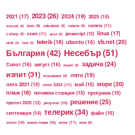
2023
(26)
2024
(19)
2021
(17)
2025
(15)
camera
(11)
burn
(9)
calculator
(9)
calorie
(9)
autocad
(8)
linux
(17)
exam
(11)
javascript
(12)
c sharp
(9)
gnss
(8)
vb.net
(20)
telerik
(18)
ubuntu
(16)
rtklib
(8)
task
(8)
Несебър
(51)
България
(42)
задача
(24)
Сопот
(16)
август
(16)
видео
(8)
изпит
(31)
лято
(19)
класиране
(9)
море
(20)
лято 2021
(15)
май
(15)
лято 2024
(11)
плаж
(18)
почивна станция
(15)
програма
(15)
решение
(25)
пролет 2023
(12)
резултат
(10)
телерик
(34)
файл
(15)
септември
(14)
юли
(11)
хотел
(10)
южен плаж
(10)
юни
(9)