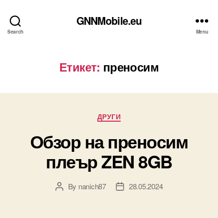
GNNMobile.eu
Search
Menu
Етикет:
преносим
Categories
ДРУГИ
Обзор на преносим
плеър ZEN 8GB
By
nanich87
28.05.2024
Post
Post
author
date