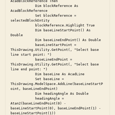
AcadBlockReference Then

            Dim blockReference As 
AcadBlockReference

            Set blockReference = 
selectedBlockEntity

            blockReference.Highlight True

            Dim baseLineStartPoint() As 
Double

            Dim baseLineEndPoint() As Double

            baseLineStartPoint = 
ThisDrawing.Utility.GetPoint(, "Select base 
line start point: ")

            baseLineEndPoint = 
ThisDrawing.Utility.GetPoint(, "Select base 
line end point: ")

            Dim baseLine As AcadLine

            Set baseLine = 
ThisDrawing.ModelSpace.AddLine(baseLineStartP
oint, baseLineEndPoint)

            Dim headingAngle As Double

            headingAngle = 
Atan2(baseLineEndPoint(0) - 
baseLineStartPoint(0), baseLineEndPoint(1) - 
baseLineStartPoint(1))
