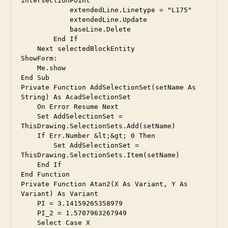
intersectionPoint

            extendedLine.Linetype = "L175"

            extendedLine.Update

            baseLine.Delete

        End If

    Next selectedBlockEntity

ShowForm:

    Me.show

End Sub

Private Function AddSelectionSet(setName As 
String) As AcadSelectionSet

    On Error Resume Next

    Set AddSelectionSet = 
ThisDrawing.SelectionSets.Add(setName)

    If Err.Number &lt;&gt; 0 Then

        Set AddSelectionSet = 
ThisDrawing.SelectionSets.Item(setName)

    End If

End Function

Private Function Atan2(X As Variant, Y As 
Variant) As Variant

    PI = 3.14159265358979

    PI_2 = 1.5707963267949

    Select Case X
