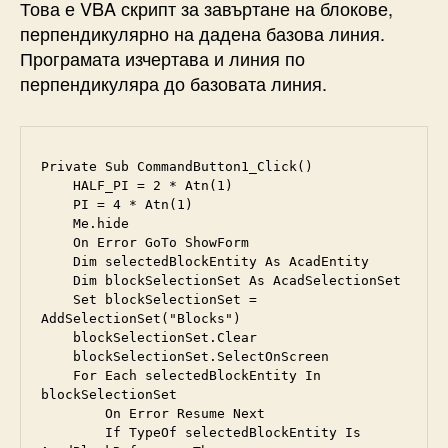
Това е VBA скрипт за завъртане на блокове,
перпендикулярно на дадена базова линия.
Програмата изчертава и линия по
перпендикуляра до базовата линия.
Private Sub CommandButton1_Click() 

    HALF_PI = 2 * Atn(1)

    PI = 4 * Atn(1)

    Me.hide

    On Error GoTo ShowForm

    Dim selectedBlockEntity As AcadEntity

    Dim blockSelectionSet As AcadSelectionSet

    Set blockSelectionSet = 
AddSelectionSet("Blocks")

    blockSelectionSet.Clear

    blockSelectionSet.SelectOnScreen

    For Each selectedBlockEntity In 
blockSelectionSet

        On Error Resume Next

        If TypeOf selectedBlockEntity Is 