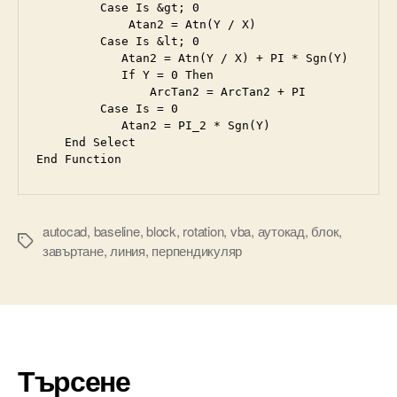
         Case Is &gt; 0

             Atan2 = Atn(Y / X)

         Case Is &lt; 0             

            Atan2 = Atn(Y / X) + PI * Sgn(Y)             

            If Y = 0 Then 

                ArcTan2 = ArcTan2 + PI         

         Case Is = 0             

            Atan2 = PI_2 * Sgn(Y)     

    End Select 

End Function 
autocad
,
baseline
,
block
,
rotation
,
vba
,
аутокад
,
блок
,
Tags
завъртане
,
линия
,
перпендикуляр
Търсене