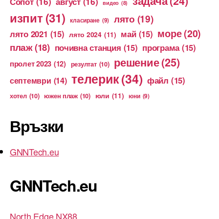
задача
(24)
Сопот
(16)
август
(16)
видео
(8)
изпит
(31)
лято
(19)
класиране
(9)
море
(20)
лято 2021
(15)
май
(15)
лято 2024
(11)
плаж
(18)
почивна станция
(15)
програма
(15)
решение
(25)
пролет 2023
(12)
резултат
(10)
телерик
(34)
файл
(15)
септември
(14)
юли
(11)
хотел
(10)
южен плаж
(10)
юни
(9)
Връзки
GNNTech.eu
GNNTech.eu
North Edge NX88