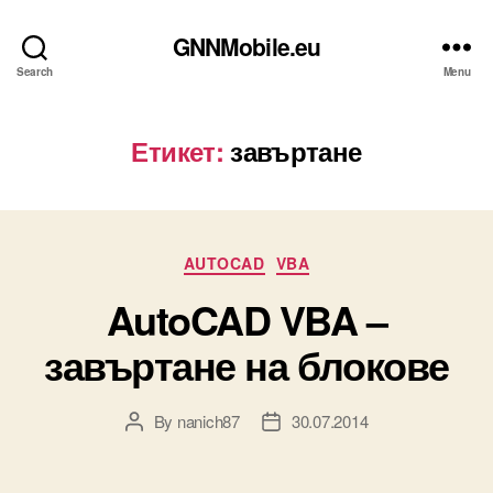
GNNMobile.eu
Search
Menu
Етикет:
завъртане
Categories
AUTOCAD
VBA
AutoCAD VBA –
завъртане на блокове
By
nanich87
30.07.2014
Post
Post
author
date