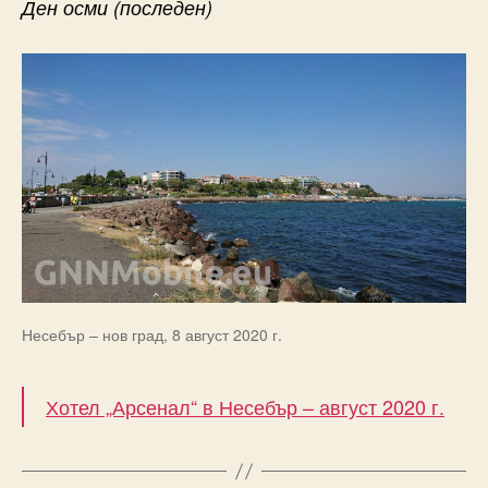
Ден осми (последен)
Несебър – нов град, 8 август 2020 г.
Хотел „Арсенал“ в Несебър – август 2020 г.