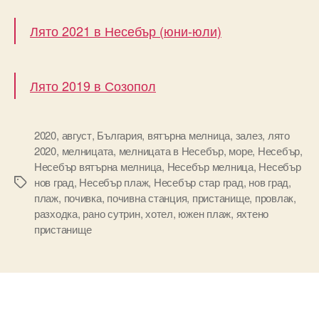
Лято 2021 в Несебър (юни-юли)
Лято 2019 в Созопол
2020
,
август
,
България
,
вятърна мелница
,
залез
,
лято
2020
,
мелницата
,
мелницата в Несебър
,
море
,
Несебър
,
Несебър вятърна мелница
,
Несебър мелница
,
Несебър
нов град
,
Несебър плаж
,
Несебър стар град
,
нов град
,
Tags
плаж
,
почивка
,
почивна станция
,
пристанище
,
провлак
,
разходка
,
рано сутрин
,
хотел
,
южен плаж
,
яхтено
пристанище