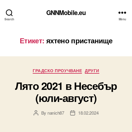
GNNMobile.eu
Search
Menu
Етикет:
яхтено пристанище
Categories
ГРАДСКО ПРОУЧВАНЕ
ДРУГИ
Лято 2021 в Несебър
(юли-август)
By
nanich87
18.02.2024
Post
Post
author
date