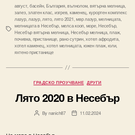
август
,
басейн
,
България
,
вълнолом
,
вятърна мелница
,
залез
,
златен клас
,
изгрев
,
каменец
,
курортен комплекс
лазур
,
лазур
,
лято
,
лято 2021
,
мвр лазур
,
мелницата
,
мелницата в Несебър
,
мелса кооп
,
море
,
Несебър
,
Tags
Несебър вятърна мелница
,
Несебър мелница
,
плаж
,
почивка
,
пристанище
,
рано сутрин
,
хотел афродита
,
хотел каменец
,
хотел мелницата
,
южен плаж
,
юли
,
яхтено пристанище
Categories
ГРАДСКО ПРОУЧВАНЕ
ДРУГИ
Лято 2020 в Несебър
By
nanich87
11.02.2024
Post
Post
author
date