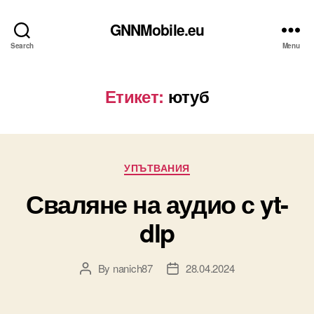
GNNMobile.eu
Search
Menu
Етикет:
ютуб
Categories
УПЪТВАНИЯ
Сваляне на аудио с yt-
dlp
By
nanich87
28.04.2024
Post
Post
author
date