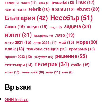
linux
(17)
exam
(11)
javascript
(12)
c sharp
(9)
gnss
(8)
vb.net
(20)
telerik
(18)
ubuntu
(16)
rtklib
(8)
task
(8)
Несебър
(51)
България
(42)
задача
(24)
Сопот
(16)
август
(16)
видео
(8)
изпит
(31)
лято
(19)
класиране
(9)
море
(20)
лято 2021
(15)
май
(15)
лято 2024
(11)
плаж
(18)
почивна станция
(15)
програма
(15)
решение
(25)
пролет 2023
(12)
резултат
(10)
телерик
(34)
файл
(15)
септември
(14)
юли
(11)
хотел
(10)
южен плаж
(10)
юни
(9)
Връзки
GNNTech.eu