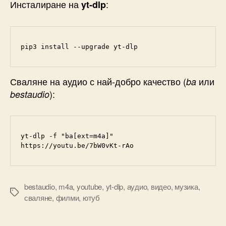
Инсталиране на
:
yt-dlp
pip3 install --upgrade yt-dlp
Сваляне на аудио с най-добро качество (
или
ba
):
bestaudio
yt-dlp -f "ba[ext=m4a]" 
https://youtu.be/7bW0vKt-rAo
bestaudio
,
m4a
,
youtube
,
yt-dlp
,
аудио
,
видео
,
музика
,
Tags
сваляне
,
филми
,
ютуб