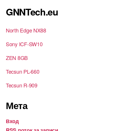
GNNTech.eu
North Edge NX88
Sony ICF-SW10
ZEN 8GB
Tecsun PL-660
Tecsun R-909
Мета
Вход
RSS поток за записи