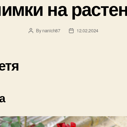
имки на расте
By
nanich87
12.02.2024
Post
Post
author
date
етя
а