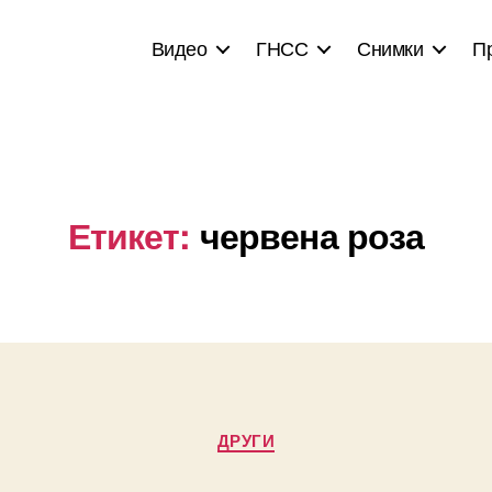
Видео
ГНСС
Снимки
П
Етикет:
червена роза
Categories
ДРУГИ