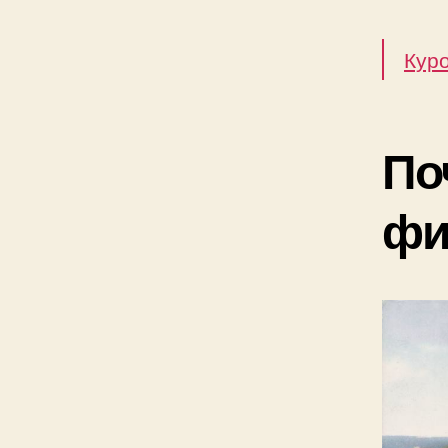
Куро
По
фи