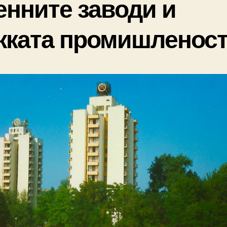
енните заводи и
жката промишленос