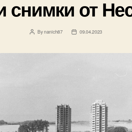
и снимки от Не
By
nanich87
09.04.2023
Post
Post
author
date