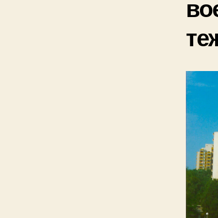
во
те