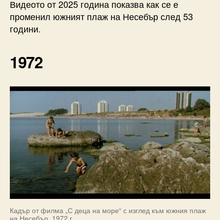
Видеото от 2025 година показва как се е
променил южният плаж на Несебър след 53
години.
1972
Кадър от филма „С деца на море“ с изглед към южния плаж
на Несебър, 1972 г.