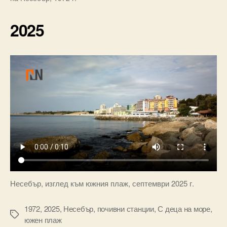
2025
Несебър, изглед към южния плаж, септември 2025 г.
1972
,
2025
,
Несебър
,
почивни станции
,
С деца на море
,
Tags
южен плаж