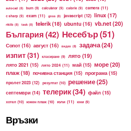
camera
(11)
burn
(9)
calculator
(9)
calorie
(9)
autocad
(8)
linux
(17)
exam
(11)
javascript
(12)
c sharp
(9)
gnss
(8)
vb.net
(20)
telerik
(18)
ubuntu
(16)
rtklib
(8)
task
(8)
Несебър
(51)
България
(42)
задача
(24)
Сопот
(16)
август
(16)
видео
(8)
изпит
(31)
лято
(19)
класиране
(9)
море
(20)
лято 2021
(15)
май
(15)
лято 2024
(11)
плаж
(18)
почивна станция
(15)
програма
(15)
решение
(25)
пролет 2023
(12)
резултат
(10)
телерик
(34)
файл
(15)
септември
(14)
юли
(11)
хотел
(10)
южен плаж
(10)
юни
(9)
Връзки