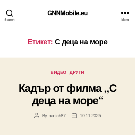
GNNMobile.eu
Search
Menu
Етикет:
С деца на море
Categories
ВИДЕО
ДРУГИ
Кадър от филма „С
деца на море“
By
nanich87
10.11.2025
Post
Post
author
date