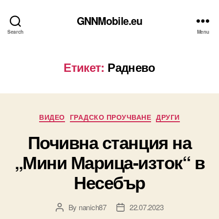
GNNMobile.eu
Search
Menu
Етикет:
Раднево
Categories
ВИДЕО
ГРАДСКО ПРОУЧВАНЕ
ДРУГИ
Почивна станция на
„Мини Марица-изток“ в
Несебър
By
nanich87
22.07.2023
Post
Post
author
date