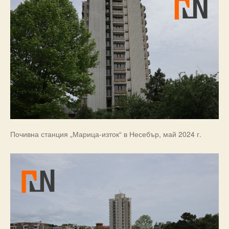
Почивна станция „Марица-изток“ в Несебър, май 2024 г.