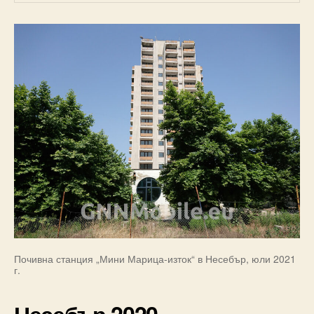
Почивна станция „Мини Марица-изток“ в Несебър, юли 2021
г.
Несебър 2020