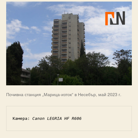
Почивна станция „Марица-изток“ в Несебър, май 2023 г.
Камера: 
Canon LEGRIA HF R606