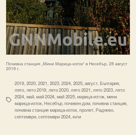
Почивна станция „Мини Марица-изток“ в Несебър, 28 август
2019 г.
2019
,
2020
,
2021
,
2023
,
2024
,
2025
,
август
,
България
,
лято
,
лято 2019
,
лято 2020
,
лято 2021
,
лято 2023
,
лято
2024
,
май
,
май 2024
,
май 2025
,
марица-изток
,
мини
Tags
марица-изток
,
Несебър
,
почивен дом
,
почивна станция
,
почивна станция марица-изток
,
пролет
,
Раднево
,
септември
,
септември 2024
,
юли