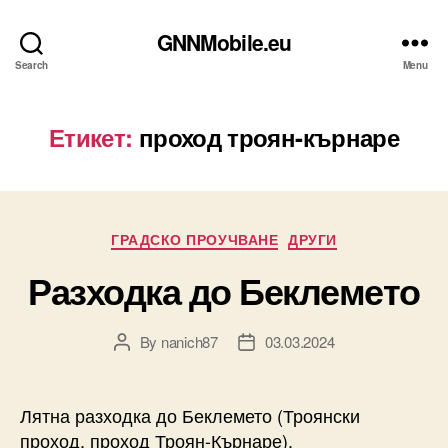
GNNMobile.eu
Search
Menu
Етикет:
проход троян-кърнаре
Categories
ГРАДСКО ПРОУЧВАНЕ
ДРУГИ
Разходка до Беклемето
By
nanich87
03.03.2024
Post
Post
author
date
Лятна разходка до Беклемето (Троянски
проход, проход Троян-Кърнаре).