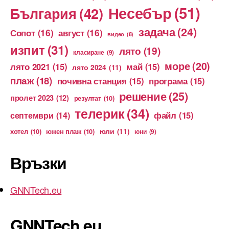
Несебър
(51)
България
(42)
задача
(24)
Сопот
(16)
август
(16)
видео
(8)
изпит
(31)
лято
(19)
класиране
(9)
море
(20)
лято 2021
(15)
май
(15)
лято 2024
(11)
плаж
(18)
почивна станция
(15)
програма
(15)
решение
(25)
пролет 2023
(12)
резултат
(10)
телерик
(34)
файл
(15)
септември
(14)
юли
(11)
хотел
(10)
южен плаж
(10)
юни
(9)
Връзки
GNNTech.eu
GNNTech.eu