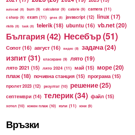
camera
(11)
burn
(9)
calculator
(9)
calorie
(9)
autocad
(8)
linux
(17)
exam
(11)
javascript
(12)
c sharp
(9)
gnss
(8)
vb.net
(20)
telerik
(18)
ubuntu
(16)
rtklib
(8)
task
(8)
Несебър
(51)
България
(42)
задача
(24)
Сопот
(16)
август
(16)
видео
(8)
изпит
(31)
лято
(19)
класиране
(9)
море
(20)
лято 2021
(15)
май
(15)
лято 2024
(11)
плаж
(18)
почивна станция
(15)
програма
(15)
решение
(25)
пролет 2023
(12)
резултат
(10)
телерик
(34)
файл
(15)
септември
(14)
юли
(11)
хотел
(10)
южен плаж
(10)
юни
(9)
Връзки