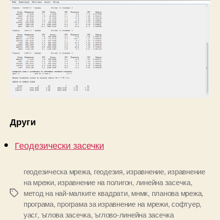
Други
Геодезически засечки
геодезическа мрежа
,
геодезия
,
изравнение
,
изравнение
на мрежи
,
изравнение на полигон
,
линейна засечка
,
метод на най-малките квадрати
,
мнмк
,
планова мрежа
,
Tags
програма
,
програма за изравнение на мрежи
,
софтуер
,
уасг
,
ъглова засечка
,
ъглово-линейна засечка