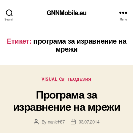
GNNMobile.eu
Search
Menu
Етикет:
програма за изравнение на
мрежи
Categories
VISUAL C#
ГЕОДЕЗИЯ
Програма за
изравнение на мрежи
By
nanich87
03.07.2014
Post
Post
author
date