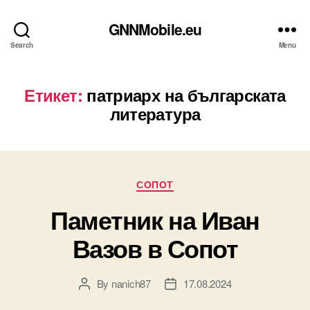
GNNMobile.eu
Search
Menu
Етикет:
патриарх на българската
литература
Categories
СОПОТ
Паметник на Иван
Вазов в Сопот
By
nanich87
17.08.2024
Post
Post
author
date