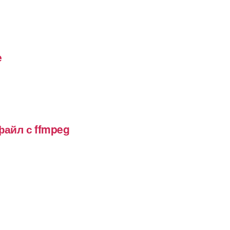
e
файл с ffmpeg