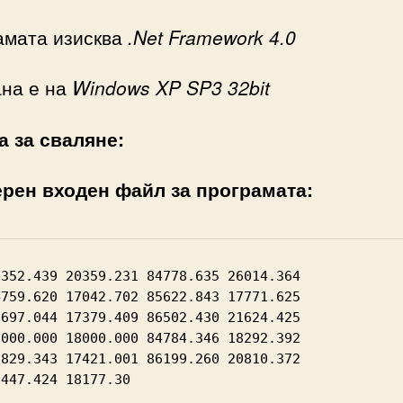
амата изисква
.Net Framework 4.0
ана е на
Windows XP SP3 32bit
а за сваляне:
рен входен файл за програмата:
2352.439 20359.231 84778.635 26014.364

4759.620 17042.702 85622.843 17771.625

8697.044 17379.409 86502.430 21624.425

5000.000 18000.000 84784.346 18292.392

7829.343 17421.001 86199.260 20810.372

7447.424 18177.30