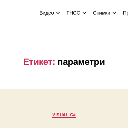
Видео
ГНСС
Снимки
П
Етикет:
параметри
Categories
VISUAL C#