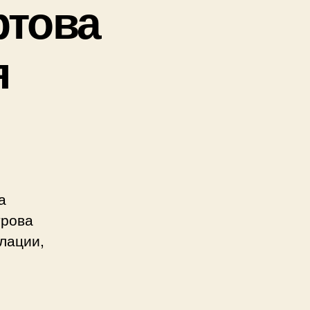
ртова
я
а
трова
лации,