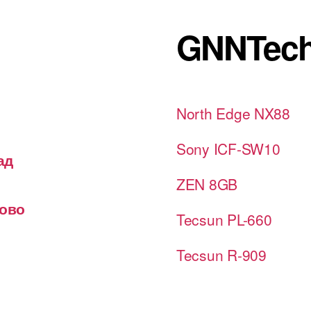
GNNTech
North Edge NX88
Sony ICF-SW10
ад
ZEN 8GB
лово
Tecsun PL-660
Tecsun R-909