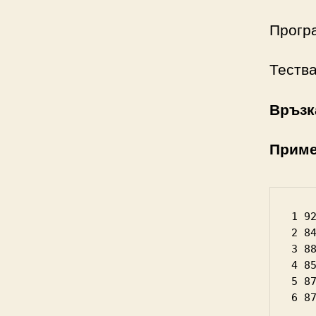
Прогр
Теств
Връзк
Приме
1 9
2 8
3 8
4 8
5 8
6 8