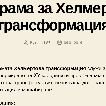
рама за Хелме
трансформаци
By
nanich87
04.01.2014
Post
Post
author
date
амата
Хелмертова трансформация
служи з
формиране на XY координати чрез 4-параме
ртова трансформация, включваща две транс
ротация и мащабиране.
вания: