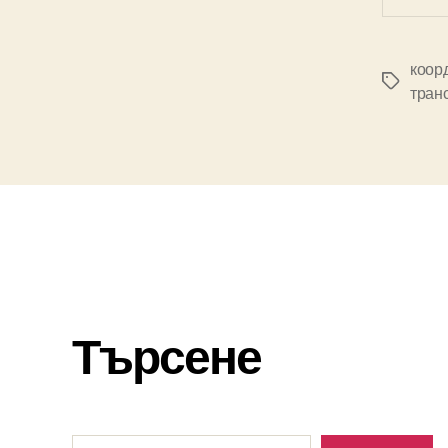
коор
Tags
тран
Търсене
Търсене