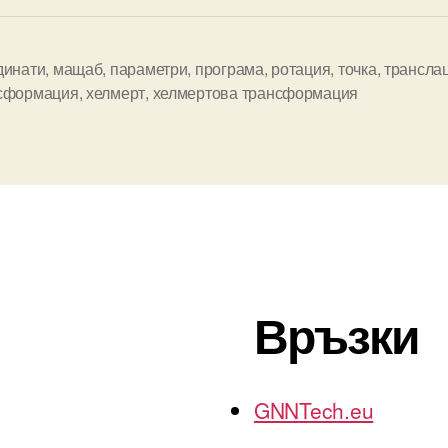
динати
,
мащаб
,
параметри
,
програма
,
ротация
,
точка
,
трансла
сформация
,
хелмерт
,
хелмертова трансформация
Връзки
GNNTech.eu