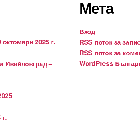
Мета
Вход
 октомври 2025 г.
RSS поток за запи
RSS поток за коме
WordPress Българ
на Ивайловград –
2025
 г.