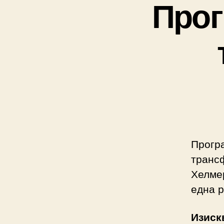
Прог
Прогр
транс
Хелме
една 
Изиск