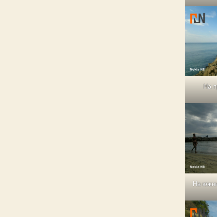
На п
На южни