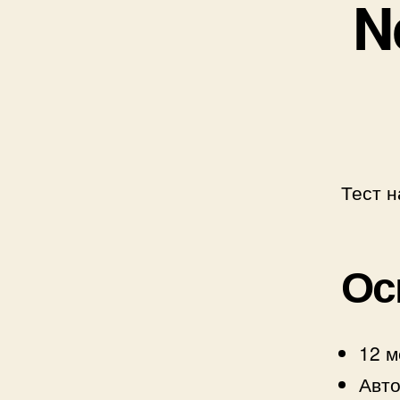
N
Тест 
Ос
12 м
Авто