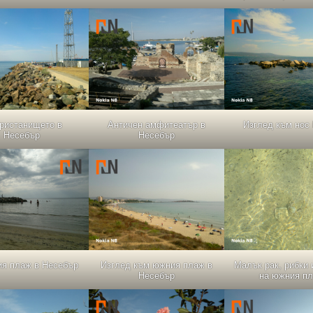
ристанището в
Античен амфитеатър в
Изглед към нос
Несебър
Несебър
я плаж в Несебър
Изглед към южния плаж в
Малък рак, рибки 
Несебър
на южния п