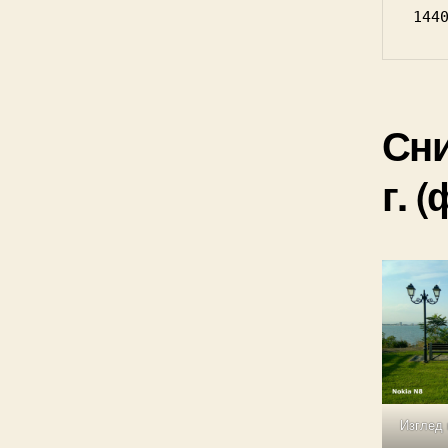
144
Сни
г. 
Изглед 