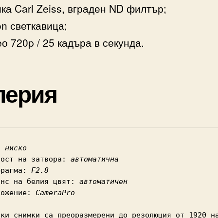
ка Carl Zeiss, вграден ND филтър;
n светкавица;
о 720p / 25 кадъра в секунда.
лерия
: 
ниско
рост на затвора: 
автоматична
фрагма: 
F2.8
анс на белия цвят: 
автоматичен
ложение: 
CameraPro
чки снимки са преоразмерени до резолюция от 1920 на