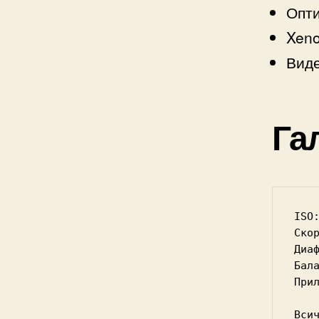
Опти
Xeno
Виде
Га
ISO
Ско
Диа
Бал
При
Вси