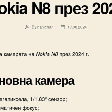
okia N8 през 20
By
nanich87
17.08.2024
Post
Post
author
date
на камерата на
Nokia N8
през 2024 г.
новна камера
егапиксела, 1/1.83″ сензор;
матичен фокус;