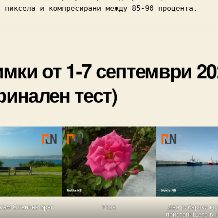
0 пиксела и компресирани между 85-90 процента.
мки от 1-7 септември 20
(финален тест)
към Слънчев бряг
Роза
Два рибарски ко
пристанището в 