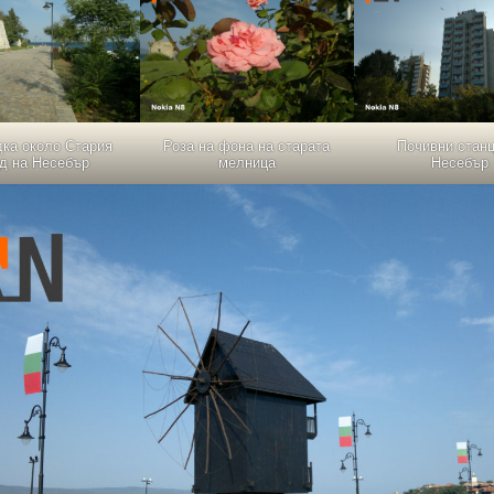
дка около Стария
Роза на фона на старата
Почивни станц
ад на Несебър
мелница
Несебър