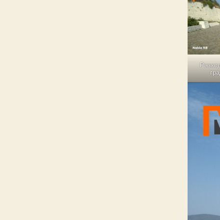
Разхо
гр