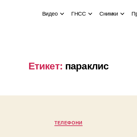
Видео
ГНСС
Снимки
П
Етикет:
параклис
Categories
ТЕЛЕФОНИ