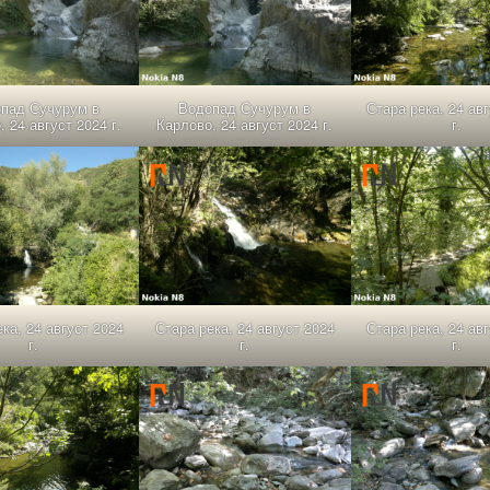
пад Сучурум в
Водопад Сучурум в
Стара река, 24 ав
 24 август 2024 г.
Карлово, 24 август 2024 г.
г.
ка, 24 август 2024
Стара река, 24 август 2024
Стара река, 24 ав
г.
г.
г.