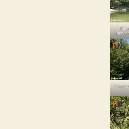
Водо
Карлово,
Стара ре