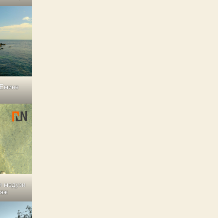
 Емине
и медузи
лаж