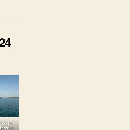
24
раба на
Несебър