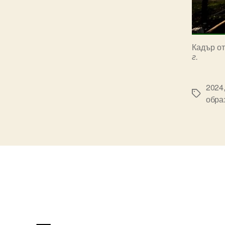
Кадър о
г.
2024
Tags
обра