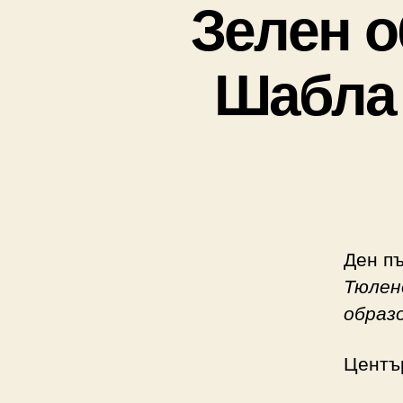
Зелен о
Шабла 
Ден пъ
Тюлен
образ
Център