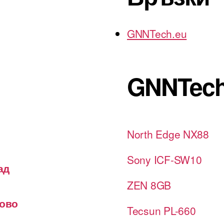
GNNTech.eu
GNNTech
North Edge NX88
Sony ICF-SW10
ад
ZEN 8GB
лово
Tecsun PL-660