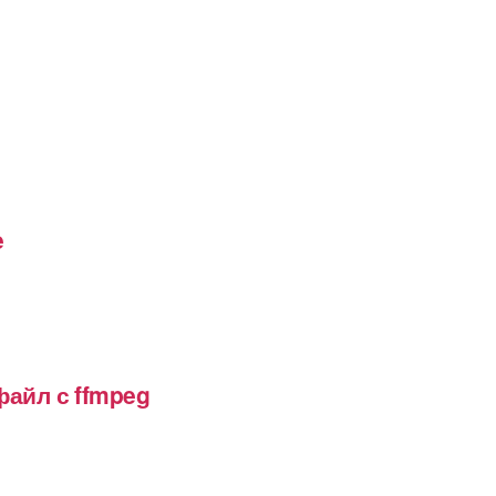
e
файл с ffmpeg