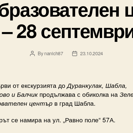
бразователен 
– 28 септември 
By
nanich87
23.10.2024
Post
Post
author
date
рви от екскурзията до
Дуранкулак, Шабла,
ово и Балчик
продължава с обиколка на
Зел
ователен център
в град Шабла.
ът се намира на ул. „Равно поле“ 57А.