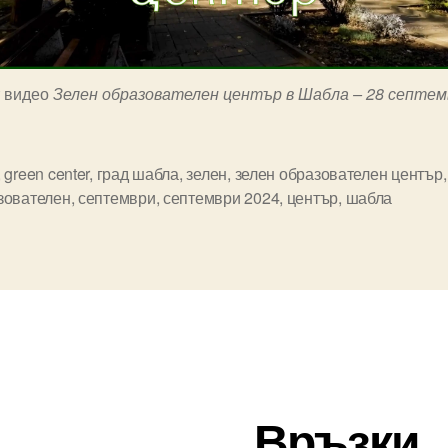
т видео
Зелен образователен център в Шабла – 28 септем
,
green center
,
град шабла
,
зелен
,
зелен образователен център
,
зователен
,
септември
,
септември 2024
,
център
,
шабла
Връзки