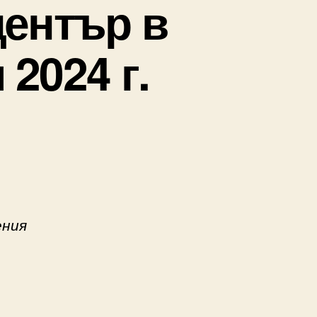
център в
2024 г.
ения