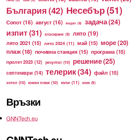
Несебър
(51)
България
(42)
задача
(24)
Сопот
(16)
август
(16)
видео
(8)
изпит
(31)
лято
(19)
класиране
(9)
море
(20)
лято 2021
(15)
май
(15)
лято 2024
(11)
плаж
(18)
почивна станция
(15)
програма
(15)
решение
(25)
пролет 2023
(12)
резултат
(10)
телерик
(34)
файл
(15)
септември
(14)
юли
(11)
хотел
(10)
южен плаж
(10)
юни
(9)
Връзки
GNNTech.eu
GNNTech.eu