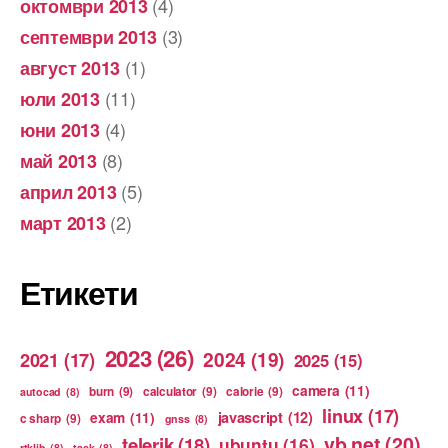
(4)
октомври 2013
(3)
септември 2013
(1)
август 2013
(11)
юли 2013
(4)
юни 2013
(8)
май 2013
(5)
април 2013
(2)
март 2013
Етикети
2023
(26)
2024
(19)
2021
(17)
2025
(15)
camera
(11)
burn
(9)
calculator
(9)
calorie
(9)
autocad
(8)
linux
(17)
exam
(11)
javascript
(12)
c sharp
(9)
gnss
(8)
vb.net
(20)
telerik
(18)
ubuntu
(16)
rtklib
(8)
task
(8)