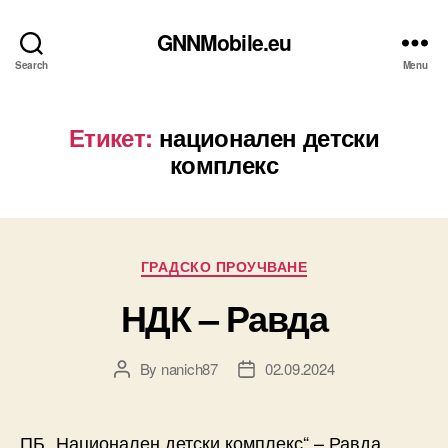
GNNMobile.eu
Search
Menu
Етикет:
национален детски
комплекс
Categories
ГРАДСКО ПРОУЧВАНЕ
НДК – Равда
By
nanich87
02.09.2024
Post
Post
author
date
ПБ „Национален детски комплекс“ – Равда