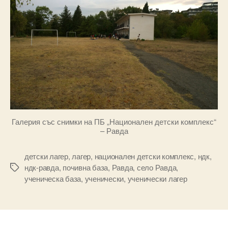
Галерия със снимки на ПБ „Национален детски комплекс“
– Равда
детски лагер
,
лагер
,
национален детски комплекс
,
ндк
,
ндк-равда
,
почивна база
,
Равда
,
село Равда
,
Tags
ученическа база
,
ученически
,
ученически лагер