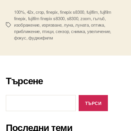
100%
,
42x
,
crop
,
finepix
,
finepix s8300
,
fujifilm
,
fujifilm
finepix
,
fujifilm finepix s8300
,
s8300
,
zoom
,
гълъб
,
изображение
,
изрязване
,
луна
,
луната
,
оптика
,
Tags
приближение
,
птици
,
сензор
,
снимка
,
увеличение
,
фокус
,
фуджифилм
Търсене
Търсене
ТЪРСИ
Последни теми