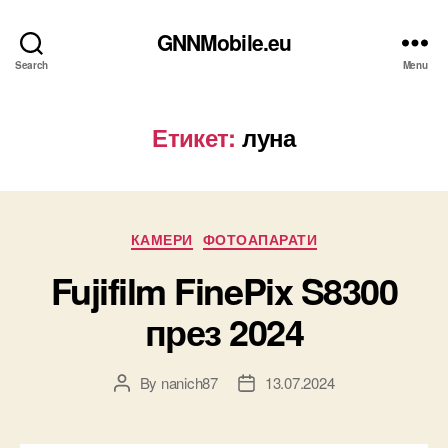
GNNMobile.eu
Search
Menu
Етикет:
луна
Categories
КАМЕРИ
ФОТОАПАРАТИ
Fujifilm FinePix S8300
през 2024
By
nanich87
13.07.2024
Post
Post
author
date